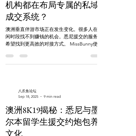
机构都在布局专属的私域
成交系统？
澳洲垂直伴游市场正在发生变化。很多人在空
闲时段找不到赚钱的机会。悉尼援交的服务者
希望找到更高效的对接方式。 MissBunny使用
了动态预约交易引擎。它将空闲时段转换成有
确定性订单的收入。 私域成交系统提高了个
人品牌的价值。它让传统的“黄页广告站”模式
逐渐消失。 通过技术驱动的预约流程，沟通
成本大大降低。违约风险也得到有效控制。
服务方可以借助这套机制，打开更多商机。
八爪鱼论坛
立即启用 AI 预约系统： 看图选人 (Web
Sep 18, 2025
9 min read
App):Missbunny.ai 一键锁单 (TG
澳洲8K19揭秘：悉尼与墨
Bot):@Missbunnyai5bot 官方频道 (防失联):
https://t.me/Missbunnyzh05 商户入驻 & 更
尔本留学生援交约炮包养
多:
文化
https://www.missbunny.ai/links/missbunnyai5