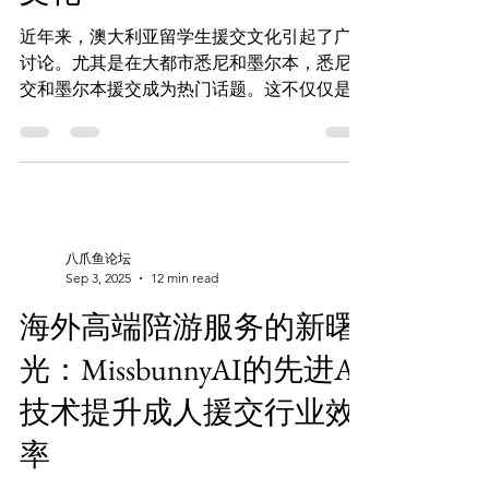
主要收获 快速将闲置时段转换为有效订单 降
低沟通与违约带来的业务风险 强化私域思维
近年来，澳大利亚留学生援交文化引起了广泛
并扩展个人品牌 利用动态引擎实现收益突破
讨论。尤其是在大都市悉尼和墨尔本，悉尼援
提升悉尼援交市场的整体效率 悉尼援交市场
交和墨尔本援交成为热门话题。这不仅仅是简
概述 悉尼高端交易环境正在不断完善。需求
单的成人援交交易，更涉及到留学生的生活选
方非常重视速度和权益保障。因此，供给端开
择、社会压力和价值观。 所谓的澳洲8K19文
始
化，指的是一些经济条件较好的人与留学生之
间的特殊陪伴关系。它包括但不限于性交易。
本文将通过案例分析，探讨援交文化在留学生
群体中的流行原因、社会和经济因素，以及法
八爪鱼论坛
律法规。 澳洲悉尼墨尔本兔女郎官方
Sep 3, 2025
12 min read
Telegram频道：https://t.me/missbunnyzh 关
海外高端陪游服务的新曙
键要点 留学生如何面对悉尼、墨尔本援交文
化的压力和挑战。 澳洲8K19文化对留学生生
光：MissbunnyAI的先进AI
活选择的深远影响。 留学生在澳洲援交市场
技术提升成人援交行业效
中的法律与道德风险。 社交媒体在澳洲援交
文化中扮演的角色。 经济压力如何成为推动
率
留学生参与援交的关键因素。 一、悉尼援交
的现状 在悉尼，留学生面临高昂生活成本和