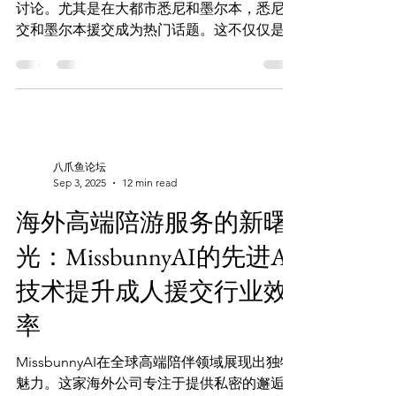
社交服务，比如陪同出席聚会或旅行。墨尔本
讨论。尤其是在大都市悉尼和墨尔本，悉尼援
作为文化和经济中心，提供了丰富的市场需
交和墨尔本援交成为热门话题。这不仅仅是简
求。 主要服务对象 墨尔本援交中介主要服务
单的成人援交交易，更涉及到留学生的生活选
商务人士、留学生和寻求高品质生活体验的成
择、社会压力和价值观。 所谓的澳洲8K19文
年人。他们不仅要陪同服务，还希望品质和深
化，指的是一些经济条件较好的人与留学生之
度体验。反映了澳大利亚的
间的特殊陪伴关系。它包括但不限于性交易。
本文将通过案例分析，探讨援交文化在留学生
群体中的流行原因、社会和经济因素，以及法
八爪鱼论坛
律法规。 澳洲悉尼墨尔本兔女郎官方
Sep 3, 2025
12 min read
Telegram频道：https://t.me/missbunnyzh 关
海外高端陪游服务的新曙
键要点 留学生如何面对悉尼、墨尔本援交文
化的压力和挑战。 澳洲8K19文化对留学生生
光：MissbunnyAI的先进AI
活选择的深远影响。 留学生在澳洲援交市场
技术提升成人援交行业效
中的法律与道德风险。 社交媒体在澳洲援交
文化中扮演的角色。 经济压力如何成为推动
率
留学生参与援交的关键因素。 一、悉尼援交
的现状 在悉尼，留学生面临高昂生活成本和
MissbunnyAI在全球高端陪伴领域展现出独特
学费。因此，许多学生选择通过提供性服务来
魅力。这家海外公司专注于提供私密的邂逅和
补充收入。援助交际服务吸引了从留学生到富