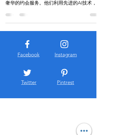
奢华的约会服务。他们利用先进的AI技术，提
商的广泛客户群。 悉尼的多元文化背景为这
升了澳洲Outcall上门服务。 在网络红人平台
一现象提供了复杂的社会和经济动因。留学生
上，MissbunnyAI赢得了声誉。他们在悉尼包
主要是因为经济压力和社交需求而提供性服务
养圈的顶尖地位无可争议。他们的个性化和安
全的高端陪游服务受到市场和用户的广泛认可
和好评。 澳洲悉尼墨尔本兔女郎官方
Telegram频道：https://t.me/missbunnyzh 重
点摘要 MissbunnyAI专注于提供高端陪伴服
Facebook
Instagram
务，强化客户的私密邂逊体验。 通过人工智
能技术，此服务在悉尼和墨尔本的奢华约会服
务市场中脱颖而出。 MissbunnyAI在处理复杂
Twitter
Pintrest
的高端约会需求中尤为专业和细致。 AI技术
在提升援交行业效率中起到了关键作用。 用
户对MissbunnyAI的评价普遍高度正面，反映
了其服务质量。 什么是MissbunnyAI?
MissbunnyAI是AI技术与成人娱乐的完美结
合。它不仅仅是一个产品，更是一种引领潮流
的服务理念。通过先进的AI技术，
MissbunnyAI专为需要高端陪游服务的客户设