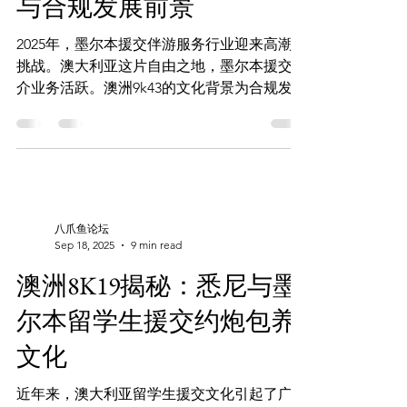
与合规发展前景
润，减少杂事。 疫情后，2024-2025 财年需求
回升。悉尼与墨尔本高端社交市场加速技术
2025年，墨尔本援交伴游服务行业迎来高潮与
化。随之而来的是更频繁的“即时锁单”和激烈
挑战。澳大利亚这片自由之地，墨尔本援交中
的空窗期争夺。本文将展示如何在澳洲
介业务活跃。澳洲9k43的文化背景为合规发展
提供独特视角。 市场需求随着技术发展而不
断变化。墨尔本包养网的成功展示了数字化平
台的影响力。援助成人交易正逐步走向规范
化，提供者和客户都在寻求合法与伦理的共存
路径。 澳洲墨尔本布里斯本兔女郎官方
Telegram频道：https://t.me/missbunnyzh02
八爪鱼论坛
关键观察点 墨尔本援交中介所面临的行业挑
Sep 18, 2025
9 min read
战与发展机遇。 澳洲9k43文化背景对援交行
澳洲8K19揭秘：悉尼与墨
业合规性的积极影响。 数字化平台如墨尔本
包养网在市场中的定位与发展。 援助性交易
尔本留学生援交约炮包养
过程中合法性与伦理性的平衡。 AI技术在援
文化
交服务中的应用及其带来的行业变革。 墨尔
本援交中介概述 行业定义与背景 援交服务 在
澳大利亚 是基于经济交换的。它为客户提供
近年来，澳大利亚留学生援交文化引起了广泛