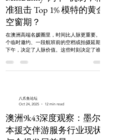
保障模式升级 悉尼包养需求正在上升，行业
准狙击 Top 1% 模特的黄金
更注重服务品质 MissBunny AI 专注动态预约
与高效风控 独立模特通过智能技术获得更稳
空窗期？
定的合作机会 新型方案加深用户信任，推动
整体市场发展 澳洲高端包养圈的现状 近年
在澳洲高端名媛圈里，时间比人脉更重要。一
来，澳洲高端包养市场非常活跃。在线
个临时邀约、一段航班前的空档或拍摄延期的
下午，决定了人脉价值。这些时刻决定了谁能
进入 Australia 高端社交 的核心圈。 “时间套
利”是利用这些不稳定空档的起点。它把这些
空档变成可交易的订单。尤其对 Top 1% 模特
与包养经纪人来说，时间的价值在于它突然空
出来时。 👇 立即启用 AI 预约系统： 🌐 看图选
人 (Web App):Missbunny.ai🤖 一键锁单 (TG
八爪鱼论坛
Bot):@Missbunnyaibot 🔗 官方频道 (防失联):
Oct 24, 2025
12 min read
https://t.me/Missbunnyzh02💼 商户入驻 & 更
澳洲9k43深度观察：墨尔
多:https://linktr.ee/missbunnyai MissBunnyAI
更像“动态预约交易引擎”，而不是传统的黄
本援交伴游服务行业现状
页。它通过 闪卡机制 把空档变成短时段的可
售名额。先收定金，再确认细节，最大化利