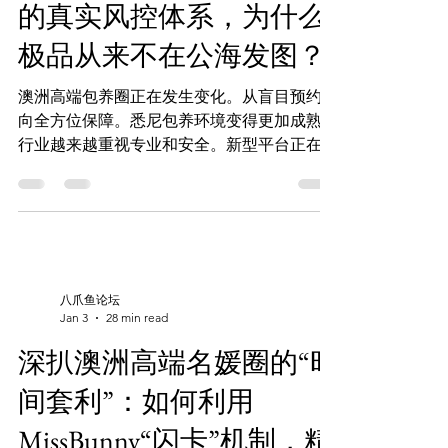
的真实风控体系，为什么
极品从来不在公海发图？
澳洲高端包养圈正在发生变化。从盲目预约转
向全方位保障。悉尼包养环境变得更加成熟。
行业越来越重视专业和安全。新型平台正在取
代旧的随机模式。这样双方可以更放心地交
流。 MissBunny AI 在不断改进服务。它让独
立模特和客户通过动态预约和高效锁单找到匹
配。这种智能化平台在悉尼包养市场很受欢
迎。 它吸引了注重私密性和品质的用户。 立
即启用 AI 预约系统： 看图选人 (Web
八爪鱼论坛
App):Missbunny.ai 一键锁单 (TG
Jan 3
28 min read
Bot):@Missbunnyai5bot 官方频道 (防失联):
深扒澳洲高端名媛圈的“时
https://t.me/Missbunnyzh05 商户入驻 & 更
多:
间套利”：如何利用
https://www.missbunny.ai/links/missbunnyai5
MissBunny“闪卡”机制，精
关键要点 澳洲高端包养圈从被动预约向安全