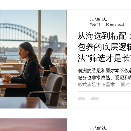
能突破传统模式，打开新的
统： 看图选人 (Web App):M
Bot):@Missbunnyai5bo
八爪鱼论坛
https://t.me/Missbunn
Feb 16
10 min read
https://www.missbunny.ai/li
从海选到精配
级不仅让客户体验更好，
包养的底层逻
避免繁琐沟通、追求安全
新的机会。 重点提示 悉
法”筛选才是
服务正加速摆脱老式广告
顺畅 悉尼援交中介愈发注
澳洲的悉尼和墨尔本不仅
服务也非常成熟。悉尼和
形式满足市场需求。 同时，它们坚持隐私、保密和安全的
最高标准。悉尼援交和澳
信”和“专业”的市场形象。 MissBunnyAI是引领这一行业
新的公司。它为墨尔本和
务。MissBunnyAI
的经历。 立即启用 AI 预
App):Missbunny.ai 一键锁
八爪鱼论坛