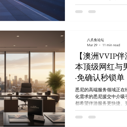
段转换成有确定性订单的收入。 私域成交系
品牌的价值。它让传统的“
过技术驱动的预约流程，
得到有效控制。 服务方可以借助这套机制，打开更多商
机。 立即启用 AI 预约系统
App):Missbunny.ai 一键锁单
八爪鱼论坛
官方频道 (防失联): https:/
Mar 29
11 min read
更多: https://www.missbu
【澳洲VVIP
获 快速将闲置时段转换为
本顶级网红与男
业务风险 强化私域思维并
收益突破 提升悉尼援交市
·免确认秒锁单
悉尼高端交易环境正在不
权益保障。因此，供给端
悉尼的高端服务领域正在
化需求的悉尼援交中介吸
都希望伴游服务更快捷、更更新鲜。 一
预约交易变得更灵活。Mis
它使用全新的动态算法，精
援交中介通过技术的帮助