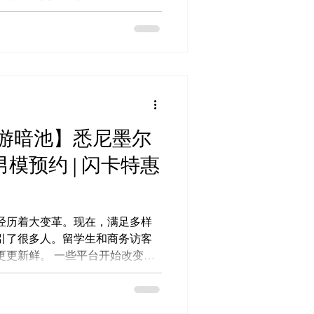
统提高了个人
黄页广告站”模式逐渐消失。 通
沟通成本大大降低。违约风险也
： 看图选人 (Web
 (TG Bot):@Missbunnyai5bot
/t.me/Missbunnyzh05 商户入驻 &
nny.ai/links/missbunnyai5 主要收
伴游暗池】悉尼墨尔
有效订单 降低沟通与违约带来的
模预约 | 闪卡特惠
扩展个人品牌 利用动态引擎实现
场的整体效率 悉尼援交市场概述
断完善。需求方非常重视速度和
开始
经历着大变革。现在，满足多样
引了很多人。留学生和商务访客
些平台开始改变，
sBunnyAI是这种变革的领头羊。
准匹配模特和潜在客源。 悉尼
，效率可能会大大提高。他们也