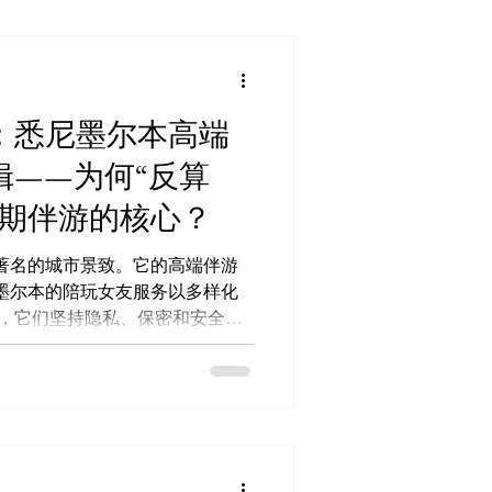
利润空间。 立即启用 AI 预约系
issbunny.ai 一键锁单 (TG
t 官方频道 (防失联):
yzh05 商户入驻 & 更多:
nks/missbunnyai5 这种技术升
：悉尼墨尔本高端
也让行业竞争加剧。对那些希望
辑——为何“反算
交易环境的人来说，这是一个全
尼拥有庞大的国际与本地客源 伴游
长期伴游的核心？
形式 技术升级让预约与付定金更
重高质量客户 动态模式可减
著名的城市景致。它的高端伴游
墨尔本的陪玩女友服务以多样化
洲高端伴游致力于建立“诚
革
悉尼的客户提供出色的伴游服
始终坚持精选和个性化配对，创造出难忘
约系统： 看图选人 (Web
单 (TG Bot):@Missbunnyaibot 官