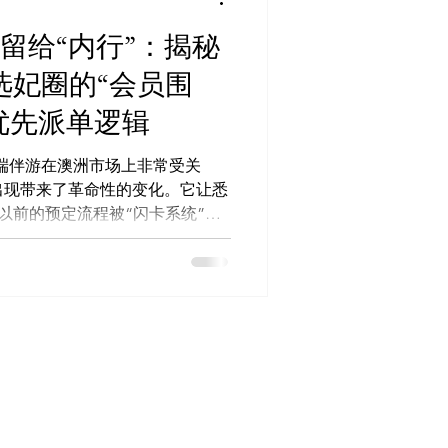
.me/Missbunnyzh02 商户入驻 &
e/missbunnyai 要点回顾 悉尼与墨尔本
只留给“内行”：揭秘
场，呈现服务多样性。 隐私和安
选妃圈的“会员围
墨尔本包养服务都追求顶级标
通过精选和个性化配对，在悉尼高端伴
 优先派单逻辑
新使得MissBunnyAI在确定
一
端伴游在澳洲市场上非常受关
技术的出现带来了革命性的变化。它让悉
选妃服务也变得更精准，满足了
yAI推出的动态预约交易引擎，让助理
它不仅提高了客户体验，也让服
。 👇 立即启用 AI 预约系统：
ssbunny.ai🤖 一键锁单 (TG
 🔗 官方频道 (防失联):
yzh02💼 商户入驻 & 更
/missbunnyai 关键信息 澳洲伴游市场的