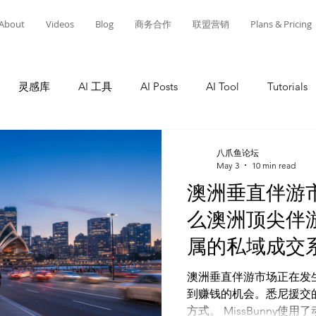
About
Videos
Blog
商务合作
联盟营销
Plans & Pricing
灵感库
AI 工具
AI Posts
AI Tool
Tutorials
ool
Tutorials
AI Tool
Tutorials
AI Posts
A
八爪鱼论坛
May 3
10 min read
澳洲垂直伴游
灵感库
教程
AI 工具
AI 新闻
AI 工具
么澳洲顶尖伴
属的私域成交
澳洲垂直伴游市场正在发
到赚钱的机会。悉尼援交
方式。 MissBunny使用了动态预约交易引擎。它将空闲时