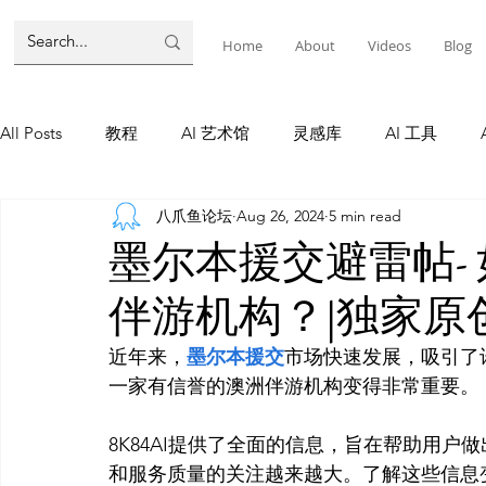
Home
About
Videos
Blog
All Posts
教程
AI 艺术馆
灵感库
AI 工具
八爪鱼论坛
Aug 26, 2024
5 min read
墨尔本
AI 工具
AI Tool
Tutorials
AI Tool
墨尔本援交避雷帖-
伴游机构？|独家原创文
教程
灵感库
AI 新闻
灵感库
教程
A
近年来，
墨尔本援交
市场快速发展，吸引了
一家有信誉的澳洲伴游机构变得非常重要。

AI 新闻
8K84AI提供了全面的信息，旨在帮助用
和服务质量的关注越来越大。了解这些信息变