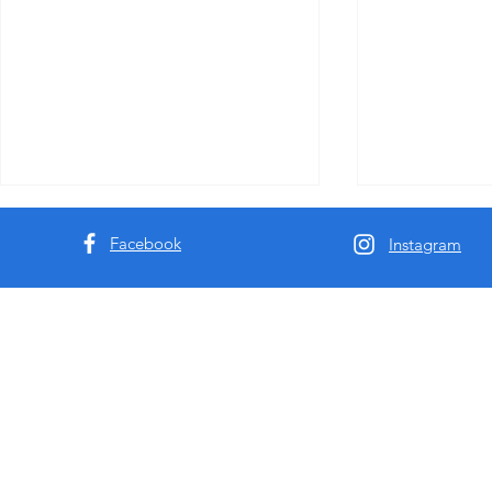
Facebook
Instagram
澳洲9k61深度分享-悉尼墨尔本
揭秘悉尼墨
援交及私钟行业十年观察
选择最靠谱的
全解析