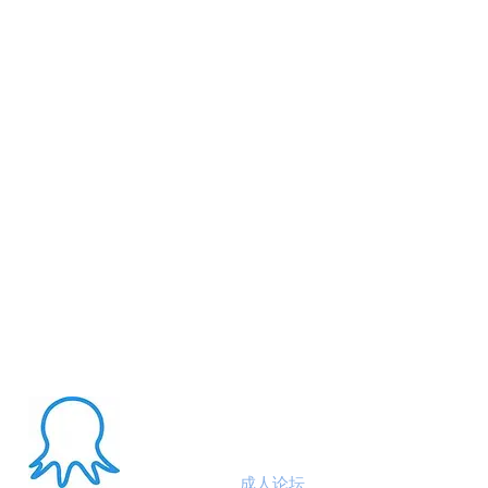
About Me
澳洲八爪鱼
成人论坛
悉尼墨尔本布里斯班约炮