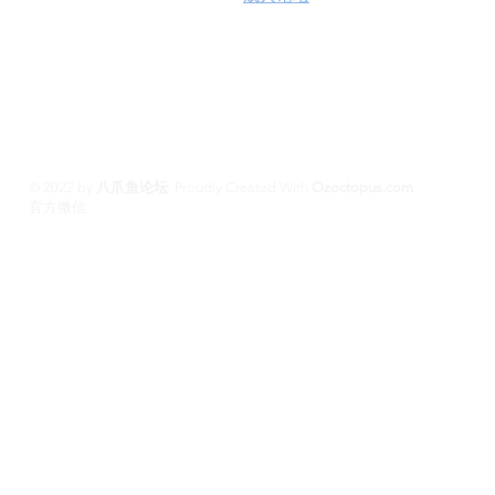
100%高端学生模特兼职性息分享平台,专业走
平台 #悉尼援交 #墨尔本兼职 #布里斯班援交
养 #黄金海岸伴游 #珀斯旅游 #悉尼出钟 #珀斯
斯班约会 #澳洲伴游
© 2022 by
八爪鱼论坛
.
Proudly Created With
Ozoctopus.com
​官方微信:
Ozoctopus1
Ozoctopus1
TG: @
​模特众筹频道