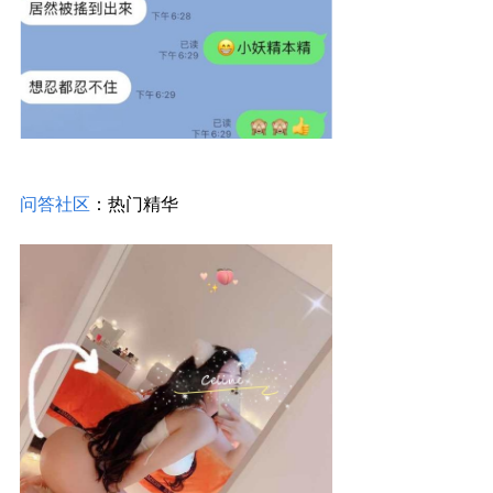
问答社区
：热门精华