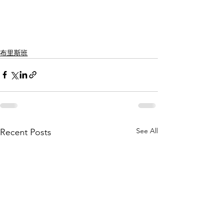
布里斯班
See All
Recent Posts