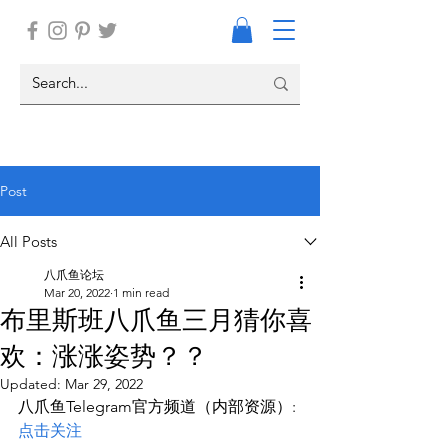
Post
All Posts
八爪鱼论坛
Mar 20, 2022
1 min read
布里斯班八爪鱼三月猜你喜
欢：涨涨姿势？？
Updated:
Mar 29, 2022
八爪鱼Telegram官方频道（内部资源）:
点击关注