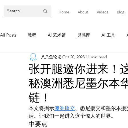
Home
About
Videos
Blog
All Posts
教程
AI 艺术馆
灵感库
AI 工具
八爪鱼论坛
Oct 20, 2023
11 min read
墨尔本
AI 工具
AI Tool
Tutorials
AI Tool
张开腿邀你进来！
秘澳洲悉尼墨尔本
教程
灵感库
AI 新闻
灵感库
教程
A
链！
AI 新闻
本文将揭示
澳洲援交
、悉尼援交和墨尔本援
活。让我们一起进入这个惊人的世界。
中要点