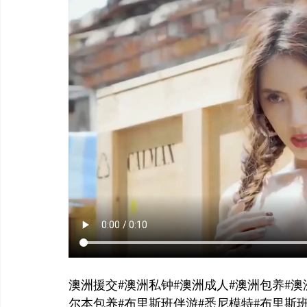
澳洲援交#澳洲私钟#澳洲成人#澳洲包养#澳
尔本包养#布里斯班伴游#悉尼模特#布里斯