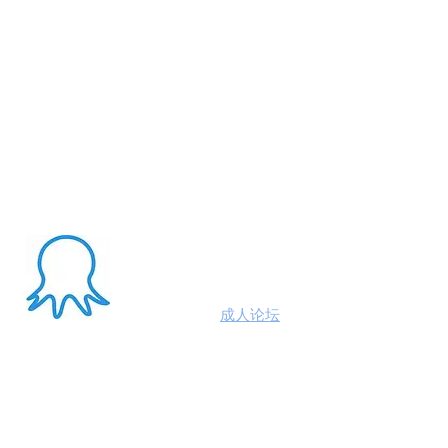
About Me
澳洲八爪鱼
成人论坛
悉尼墨尔本布里斯班约炮
100%高端学生模特兼职性息分享平台,专业走
平台 #悉尼援交 #墨尔本兼职 #布里斯班援交
养 #黄金海岸伴游 #珀斯旅游 #悉尼出钟 #珀斯
斯班约会 #澳洲伴游