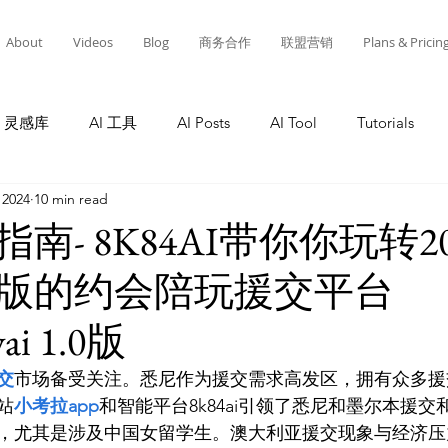
About
Videos
Blog
商务合作
联盟营销
Plans & Pricin
灵感库
AI 工具
AI Posts
AI Tool
Tutorials
 2024
10 min read
Tutorials
AI Tool
Tutorials
AI Posts
AI 工
南- 8K84AI带你你玩转20
版的约会陪玩援交平台
灵感库
教程
AI 工具
AI 新闻
AI 工具
A
ai 1.0版
交
市场备受关注。悉尼作为援交需求高发区，拥有众多援
站
小考拉app
和智能平台8k84ai引领了悉尼和墨尔本援
，尤其是涉及中国女留学生。澳大利亚援交现象与经济压