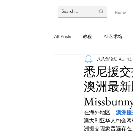
Home
All Posts
教程
AI 艺术馆
八爪鱼论坛
Apr 13,
墨尔本
AI 工具
AI Tool
悉尼援交指
澳洲最新
教程
灵感库
AI 新闻
Missbunny
AI 新闻
在海外地区，
澳洲援
澳大利亚华人约会网
洲援交现象普遍存在