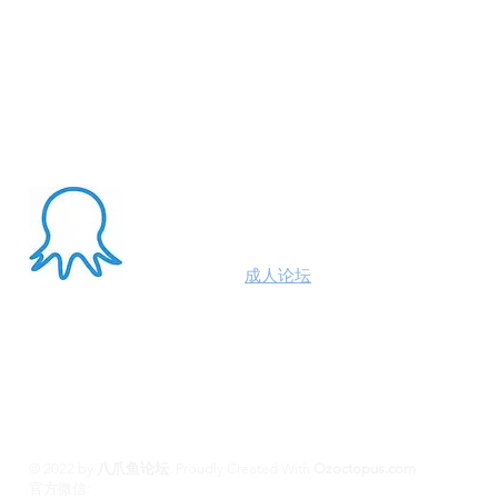
About Me
澳洲八爪鱼
成人论坛
悉尼墨尔本布里斯班约炮
100%高端学生模特兼职性息分享平台,专业走
平台 #悉尼援交 #墨尔本兼职 #布里斯班援交
养 #黄金海岸伴游 #珀斯旅游 #悉尼出钟 #珀斯
斯班约会 #澳洲伴游
© 2022 by
八爪鱼论坛
.
Proudly Created With
Ozoctopus.com
​官方微信:
Ozoctopus1