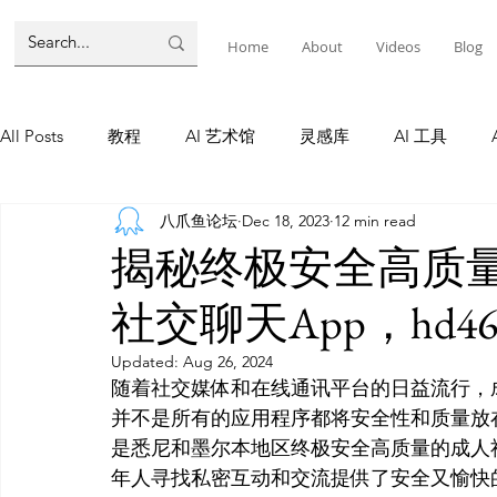
Home
About
Videos
Blog
All Posts
教程
AI 艺术馆
灵感库
AI 工具
八爪鱼论坛
Dec 18, 2023
12 min read
墨尔本
AI 工具
AI Tool
Tutorials
AI Tool
揭秘终极安全高质
社交聊天App，hd4
教程
灵感库
AI 新闻
灵感库
教程
A
Updated:
Aug 26, 2024
随着社交媒体和在线通讯平台的日益流行，
AI 新闻
并不是所有的应用程序都将安全性和质量放
是悉尼和墨尔本地区终极安全高质量的成人社
年人寻找私密互动和交流提供了安全又愉快