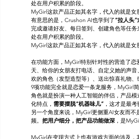
处在用户积累的阶段。
MyGirl这款产品正如其名字，代入的就是女
有意思的是，Crushon AI也学到了
“拉人头
完成邀请好友、每日签到、创建角色等任务来换
处在用户积累的阶段。
MyGirl这款产品正如其名字，代入的就是女
在功能方面，MyGirl特别针对性的营造
天、给你的女朋友打电话、自定义她的声音
欢的角色（发型造型等）、送出惊喜礼物、
9项功能完全就是恋爱一条龙服务，MyGirl
角色就是扮演一种人工智能的伴侣，产品模
化特点，
需要摆脱“机器味儿”
，这才是最考
另一个角度来说，MyGirl更侧重AI女友
频。
把用户细分，把产品功能做深
，是MyG
MyGirl在变现方式上也有游戏方面的涉及，