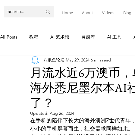
Home
About
Videos
Blog
All Posts
教程
AI 艺术馆
灵感库
AI 工具
八爪鱼论坛
May 29, 2024
6 min read
墨尔本
AI 工具
AI Tool
Tutorials
AI Tool
月流水近6万澳币，
海外悉尼墨尔本AI
教程
灵感库
AI 新闻
灵感库
教程
A
了？
AI 新闻
Updated:
Aug 26, 2024
在手机的陪伴下长大的海外澳洲Z世代青年
小小的手机屏幕而生，社交需求同样如此。