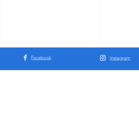
Facebook
Instagram
2025年澳洲援交指南：如何通
澳洲hd46揭
过短期兼职女友成为悉尼墨尔
交女自曝涨价
本援交首要受益方？
月仅接4单