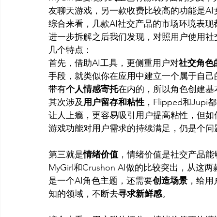
友聊天游戏，另一款收费比较高的功能是AI女
综合来看，几款AI社交产品的市场环境表现
进一步拆解之后我们发现，对照用户使用社
几个特点：
首先，借助AI工具，更侧重用户对
社交角色
手段，就类似你在应用中建立一个属于自己
带有
个人情感寄托
在内的，所以角色创建基
其次涉及
用户留存和粘性
，Flipped和
让人上瘾，更容易吸引用户提高粘性，但如
游戏功能对用户需求的持续满足，仍是个问
第三就是
情绪价值
，情绪价值是社交产品能
MyGirl和Crushon AI做的比较突出
是一个AI角色主题，还需要
创造场景
，给用
知的领域，不断去
寻求新鲜感
。