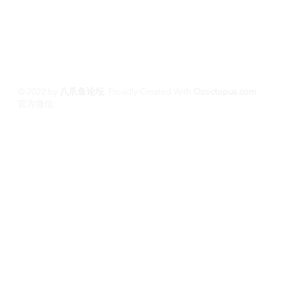
平台 #悉尼援交 #墨尔本兼职 #布里斯班援交
养 #黄金海岸伴游 #珀斯旅游 #悉尼出钟 #珀斯
斯班约会 #澳洲伴游
© 2022 by
八爪鱼论坛
.
Proudly Created With
Ozoctopus.com
​官方微信:
Ozoctopus1
Ozoctopus1
TG: @
​模特众筹频道