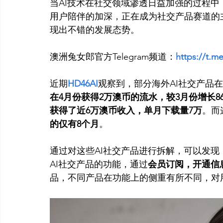
当AI技术在社交领域渗透日益加强的过程中
用户陪伴的加深，正在成为社交产品赛道的
现出不错的发展态势。 
澳洲兔女郎官方Telegram频道：
https://t.m
近期
HD46AI
观察到，部分海外AI社交产品
在4月份获得2万澳币的流水，较3月份增长868.
获得了近6万澳币收入，单月下载量7万
。而
的仅有8个月
。 
通过对这些AI社交产品进行拆解，可以发现
AI社交产品的功能，通过
会员订阅，开通信
品，不同产品在功能上的侧重有所不同，对