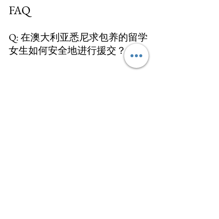
FAQ
Q: 在澳大利亚悉尼求包养的留学
女生如何安全地进行援交？
A: 留学女生在寻找包养关系时，需要保
持警惕和优先考虑自己的安全和福祉。
建议确保与对方建立良好的信任关系，
并遵循以下注意事项：确保会面地点公
共、安全；不要透露个人敏感信息；与
陌生人保持适当的距离，避免过于依赖
他们；随时告知信任的人会面的时间和
地点；如果感觉不舒服或受到威胁，立
即离开并联系当地警方。
Q: 包养网站的运营模式是如何工
作的？