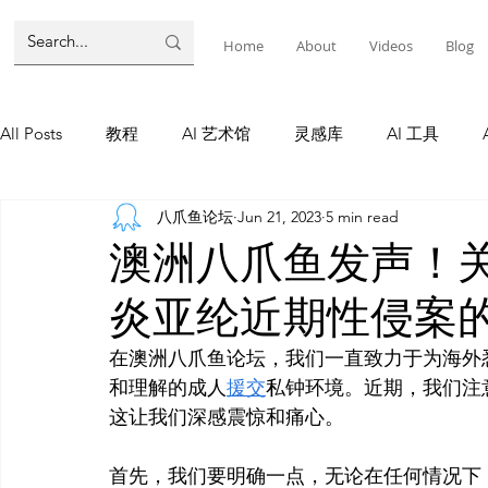
Home
About
Videos
Blog
All Posts
教程
AI 艺术馆
灵感库
AI 工具
八爪鱼论坛
Jun 21, 2023
5 min read
墨尔本
AI 工具
AI Tool
Tutorials
AI Tool
澳洲八爪鱼发声！
炎亚纶近期性侵案
教程
灵感库
AI 新闻
灵感库
教程
A
在澳洲八爪鱼论坛，我们一直致力于为海外
和理解的成人
援交
私钟环境。近期，我们注
AI 新闻
这让我们深感震惊和痛心。
首先，我们要明确一点，无论在任何情况下