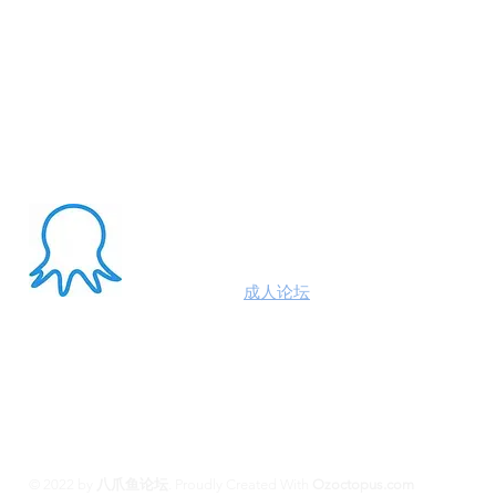
About Me
澳洲八爪鱼
成人论坛
悉尼墨尔本布里斯班约炮
100%高端学生模特兼职性息分享平台,专业走
平台 #悉尼援交 #墨尔本兼职 #布里斯班援交
养 #黄金海岸伴游 #珀斯旅游 #悉尼出钟 #珀斯
斯班约会 #澳洲伴游
© 2022 by
八爪鱼论坛
.
Proudly Created With
Ozoctopus.com