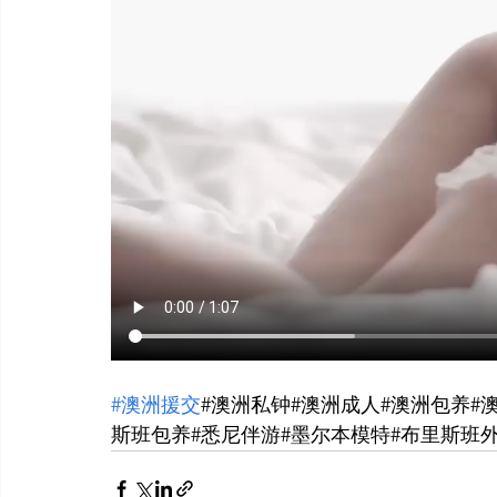
#澳洲援交
#澳洲私钟#澳洲成人#澳洲包养#
斯班包养#悉尼伴游#墨尔本模特#布里斯班