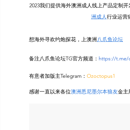
2023我们提供海外澳洲成人线上产品定制开
洲成人
行业运营
想海外寻欢约炮探花，上澳洲
八爪鱼论坛
备注八爪鱼论坛TG官方频道：
https://t.me
有意者加版主Telegram：
Ozoctopus1  
感谢一直以来各位
澳洲悉尼墨尔本狼友
金主