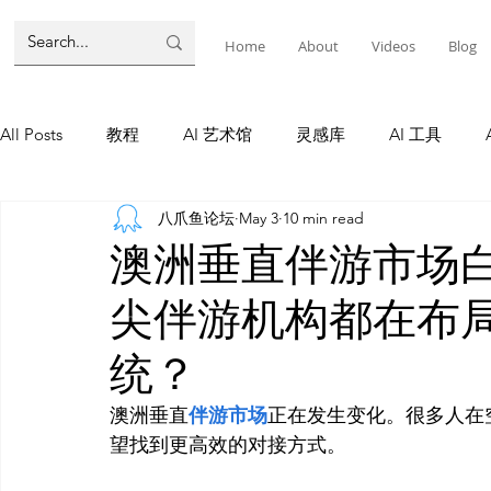
Home
About
Videos
Blog
All Posts
教程
AI 艺术馆
灵感库
AI 工具
八爪鱼论坛
May 3
10 min read
墨尔本
AI 工具
AI Tool
Tutorials
AI Tool
澳洲垂直伴游市场
尖伴游机构都在布
教程
灵感库
AI 新闻
灵感库
教程
A
统？
AI 新闻
澳洲垂直
伴游市场
正在发生变化。很多人在
望找到更高效的对接方式。
