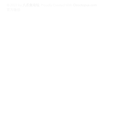
© 2022 by
八爪鱼论坛
.
Proudly Created With
Ozoctopus.com
​官方微信:
Ozoctopus1
Ozoctopus1
TG: @
​模特众筹频道