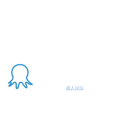
About Me
澳洲八爪鱼
成人论坛
悉尼墨尔本布里斯班约炮
100%高端学生模特兼职性息分享平台,专业走
平台 #悉尼援交 #墨尔本兼职 #布里斯班援交
养 #黄金海岸伴游 #珀斯旅游 #悉尼出钟 #珀斯
斯班约会 #澳洲伴游