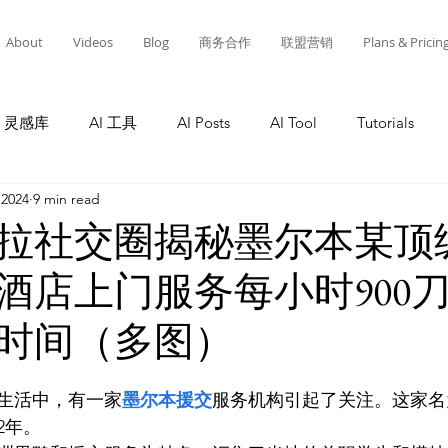
About
Videos
Blog
商务合作
联盟营销
Plans & Pricin
灵感库
AI 工具
AI Posts
AI Tool
Tutorials
 2024
9 min read
Tutorials
AI Tool
Tutorials
AI Posts
AI 工
拉社交圈揭秘墨尔本某顶
酒店上门服务每小时900
灵感库
教程
AI 工具
AI 新闻
AI 工具
A
时间（多图）
生活中，有一家
墨尔本援交
服务机构引起了关注。这家名为
2年。