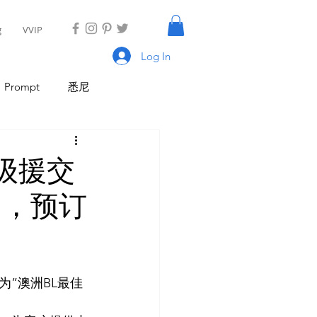
g
VVIP
Log In
Prompt
悉尼
具
AI Tool
AI Tool
级援交
刀，预订
I 新闻
AI 工具
”澳洲BL最佳