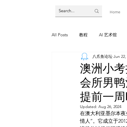
Home
All Posts
教程
AI 艺术馆
八爪鱼论坛
Jun 22,
墨尔本
AI 工具
AI Tool
澳洲小考
会所男鸭
教程
灵感库
AI 新闻
提前一周
AI 新闻
Updated:
Aug 26, 2024
在澳大利亚墨尔本夜
情人”。它成立于201