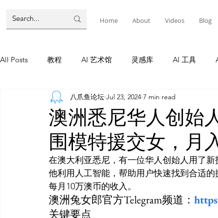
Home
About
Videos
Blog
All Posts
教程
AI 艺术馆
灵感库
AI 工具
八爪鱼论坛
Jul 23, 2024
7 min read
墨尔本
AI 工具
AI Tool
Tutorials
AI Tool
澳洲悉尼华人创始人
围模特援交女，月入
教程
灵感库
AI 新闻
灵感库
教程
A
在澳大利亚悉尼，有一位华人创始人用了新
他利用人工智能，帮助用户快速找到合适的
AI 新闻
每月10万澳币的收入。
澳洲兔女郎官方Telegram频道：
http
关键要点