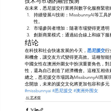
技术与市场的融合预测
在未來，悉尼援交行業將與數字化服務緊密
持續發展AI技術：MissbunnyAI
性。
市場參與者增加：隨著市場變得更透明
創新商業模式：通過結合線上和線下服
结论
在科技和社会快速发展的今天，
悉尼援交
行
和機會，讓交友方式變得更高效。這種智能
中國女性在澳洲外圍女中扮演重要角色，對
性，還為自己創造了經濟機會。這種互相依
總之，悉尼援交市場因為MissbunnyA
念開放，未來的援交文化將更加包容和多元
#missbunnyai
#悉尼援交
#澳洲外围女
AI 艺术馆