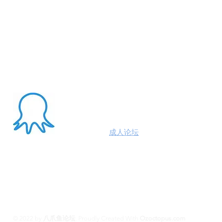
About Me
澳洲八爪鱼
成人论坛
悉尼墨尔本布里斯班约炮
100%高端学生模特兼职性息分享平台,专业走
平台 #悉尼援交 #墨尔本兼职 #布里斯班援交
养 #黄金海岸伴游 #珀斯旅游 #悉尼出钟 #珀斯
斯班约会 #澳洲伴游
© 2022 by
八爪鱼论坛
.
Proudly Created With
Ozoctopus.com