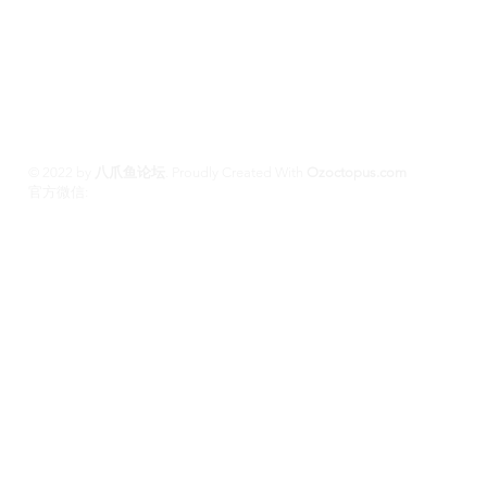
100%高端学生模特兼职性息分享平台,专业走
平台 #悉尼援交 #墨尔本兼职 #布里斯班援交
养 #黄金海岸伴游 #珀斯旅游 #悉尼出钟 #珀斯
斯班约会 #澳洲伴游
© 2022 by
八爪鱼论坛
.
Proudly Created With
Ozoctopus.com
​官方微信:
Ozoctopus1
Ozoctopus1
TG: @
​模特众筹频道