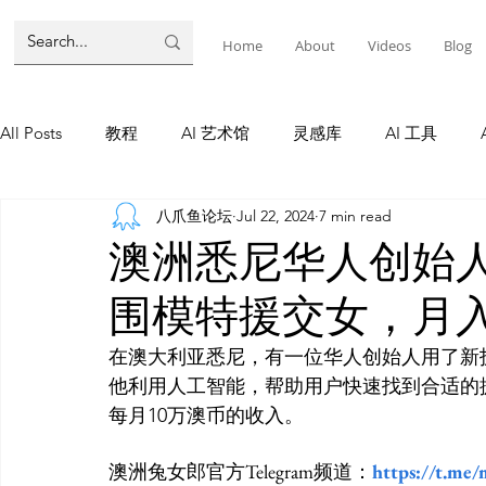
Home
About
Videos
Blog
All Posts
教程
AI 艺术馆
灵感库
AI 工具
八爪鱼论坛
Jul 22, 2024
7 min read
墨尔本
AI 工具
AI Tool
Tutorials
AI Tool
澳洲悉尼华人创始人
围模特援交女，月入
教程
灵感库
AI 新闻
灵感库
教程
A
在澳大利亚悉尼，有一位华人创始人用了新
他利用人工智能，帮助用户快速找到合适的
AI 新闻
澳洲兔女郎官方Telegram频道：
https://t.me