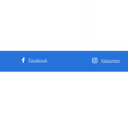
Facebook
Instagram
高端成人行业从业者预警：
澳洲7K19
MissbunnyAI——重新定义行业
尔本援交伴
现金流的下一代模特AI预订系
统！