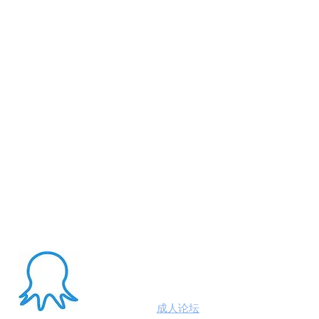
About Me
澳洲八爪鱼
成人论坛
悉尼墨尔本布里斯班约炮