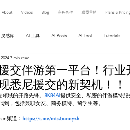
About
Videos
Blog
商务合作
联盟营销
Plans & Pricin
灵感库
AI 工具
AI Posts
AI Tool
Tutorials
 2024
7 min read
Tutorials
AI Tool
Tutorials
AI Posts
AI 工
援交伴游第一平台！行业
现悉尼援交的新契机！！
灵感库
教程
AI 工具
AI 新闻
AI 工具
A
交领域的开路先锋。
8K84AI
提供安全、私密的伴游模特服
ram频道：
https://t.me/missbunnyzh