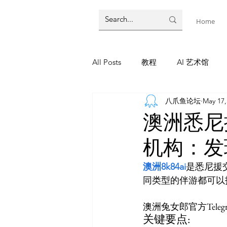
Home
All Posts
教程
AI 艺术馆
八爪鱼论坛
May 17,
墨尔本
AI 工具
AI Tool
澳洲悉尼
机构：发
教程
灵感库
AI 新闻
澳洲8k84ai
是悉尼援
AI 新闻
澳洲兔女郎官方Teleg
关键要点: