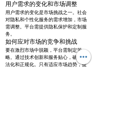
用户需求的变化和市场调整
用户需求的变化是市场挑战之一。社会
对隐私和个性化服务的需求增加，市场
需调整。平台需提供隐私保护和定制服
务。
如何应对市场的竞争和挑战
要在激烈市场中脱颖，平台需制定策
略。通过技术创新和服务贴心，确保合
法化和正规化。只有适应市场趋势，提
升服务质量，才能应对挑战。
结论
悉尼援交
市场在2024年将迎来新挑战和
机遇。根据澳洲8k84预测，用户对隐
私、专业和安全的需求促使市场向更高
标准发展。智能平台技术的创新将改善
用户体验，提高市场满意度。
悉尼援交分析显示，监管加强和社会观
念变更将推动行业规范化。這有助於保