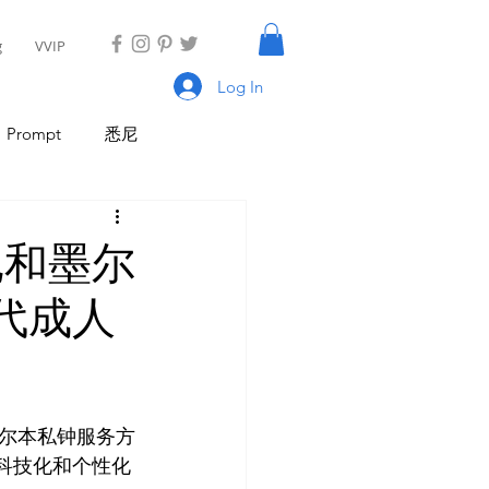
g
VVIP
Log In
Prompt
悉尼
具
AI Tool
AI Tool
悉尼和墨尔
代成人
I 新闻
AI 工具
尔本私钟服务方
的科技化和个性化