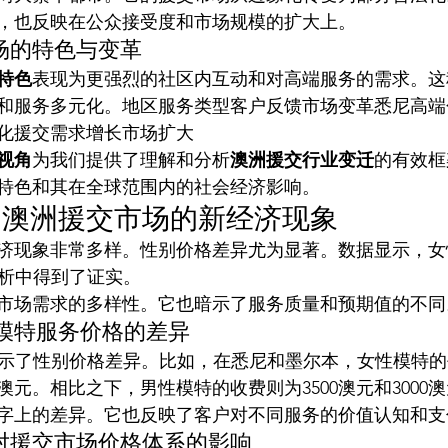
，也反映在公众接受度和市场规模的扩大上。
场的特色与变革
特色
表现为更强烈的社区内互动和对高端服务的需求。这
和服务多元化。地区服务类型客户反馈市场变革悉尼高端
化援交需求增长市场扩大
视角
为我们提供了理解和分析
澳洲援交行业变迁
的有效框
特色和其在全球范围内的社会经济影响。
：澳洲援交市场的新经济现象
济现象非常多样。性别价格差异尤为显著。数据显示，女
I分析中得到了证实。
市场需求的多样性。它也暗示了服务质量和预期值的不同
男女模特服务价格的差异
分析揭示了性别价格差异。比如，在悉尼和墨尔本，女性模特
00澳元。相比之下，男性模特的收费则为3500澳元和3000
字上的差异。它也反映了客户对不同服务的价值认知和支
对援交市场价格体系的影响