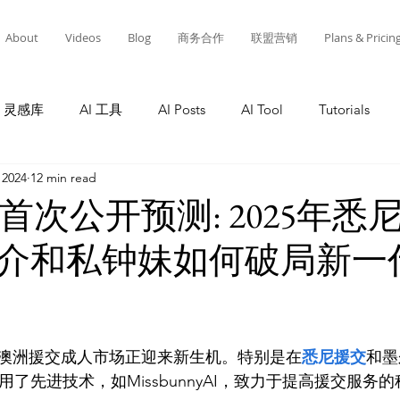
About
Videos
Blog
商务合作
联盟营销
Plans & Pricin
灵感库
AI 工具
AI Posts
AI Tool
Tutorials
 2024
12 min read
Tutorials
AI Tool
Tutorials
AI Posts
AI 工
4首次公开预测: 2025年
介和私钟妹如何破局新一
灵感库
教程
AI 工具
AI 新闻
AI 工具
A
澳洲援交成人市场正迎来新生机。特别是在
悉尼援交
和墨
利用了先进技术，如MissbunnyAI，致力于提高援交服务