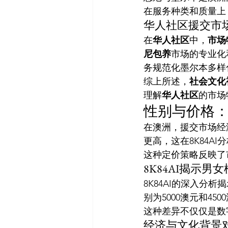
在服务种类和质量上
华人社区援交市
在
华人社区
中，
市场
尼包养
市场的专业化
务规范化墨尔本多样
综上所述，
社会文化
理解
华人社区
的市场
性别与价格
在澳洲，援交市场经
更高，这在8K84A
这种定价策略反映了
8K84AI揭示
8K84AI的深入
别为5000澳元和45
这种差异不仅仅是数
经济与文化背景