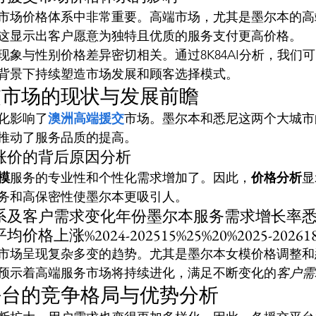
市场价格体系中非常重要。高端市场，尤其是墨尔本的高
元。这显示出客户愿意为独特且优质的服务支付更高价格。
现象与性别价格差异密切相关。通过8K84AI分析，我们
背景下持续塑造市场发展和顾客选择模式。
交市场的现状与发展前瞻
化影响了
澳洲高端援交
市场。墨尔本和悉尼这两个大城市
推动了服务品质的提高。
涨价的背后原因分析
模
服务的专业性和个性化需求增加了。因此，
价格分析
显
务和高保密性使墨尔本更吸引人。
系及客户需求变化年份墨尔本服务需求增长率
上涨%2024-202515%25%20%2025-202618
市场呈现复杂多变的趋势。尤其是墨尔本女模价格调整和
预示着高端服务市场将持续进化，满足不断变化的
客户需
平台的竞争格局与优势分析