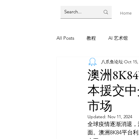
Home
All Posts
教程
AI 艺术馆
八爪鱼论坛
Oct 15,
墨尔本
AI 工具
AI Tool
澳洲8K8
本援交中
教程
灵感库
AI 新闻
市场
AI 新闻
Updated:
Nov 11, 2024
全球疫情逐渐消退，
面。澳洲8K84平台