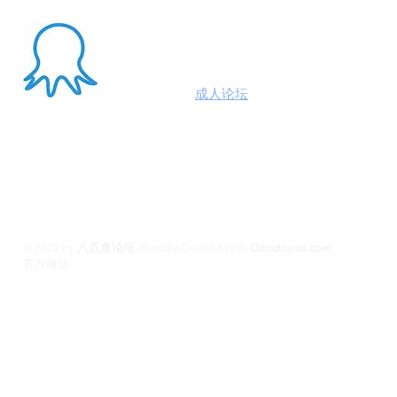
About Me
澳洲八爪鱼
成人论坛
悉尼墨尔本布里斯班约炮
100%高端学生模特兼职性息分享平台,专业走
平台 #悉尼援交 #墨尔本兼职 #布里斯班援交
养 #黄金海岸伴游 #珀斯旅游 #悉尼出钟 #珀斯
斯班约会 #澳洲伴游
© 2022 by
八爪鱼论坛
.
Proudly Created With
Ozoctopus.com
​官方微信:
Ozoctopus1
Ozoctopus1
TG: @
​模特众筹频道