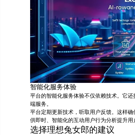
智能化服务体验
平台的智能化服务体验不仅依赖技术。它还
端服务。
平台定期更新技术，听取用户反馈。这样确
供即时、智能化的互动用户行为分析提升用
选择理想兔女郎的建议