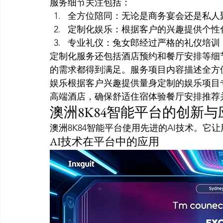
服务细节关注包括：
全方位陪同：无论是商务宴会还是私人
定制化娱乐：根据客户的兴趣提供个性
专业礼仪：兔女郎经过严格的礼仪培训
定制化服务还包括酒店预约和餐厅安排等细
的需求都得到满足。服务项目内容描述全方
娱乐根据客户兴趣提供量身定制的娱乐项目
高端酒店，确保舒适住宿体验餐厅安排推荐
澳洲8K84智能平台的创新与
澳洲8K84智能平台使用先进的AI技术。它
AI技术在平台中的应用