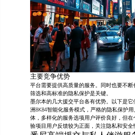
主要竞争优势
平台需要提供高质量的服务。同时也要不断
筛选和高标准的隐私保护是关键。
墨尔本的几大援交平台各有优势。以下是它
洲8K84智能化服务模式，严格的隐私保护
体，多样化的服务选项用户评价良好，但在
验项目用户反馈较为正面，关注隐私和安全