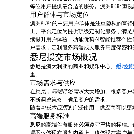
每位用户提供最合适的服务。澳洲8K84重
用户群体与市场定位
澳洲8K84的主要用户群体是注重隐私的富
士。平台定位为提供顶级定制化服务，满足
续提升用户体验。功能优势AI智能推荐个
户需求，定制服务高端成人服务高度保密和
悉尼援交市场概况
悉尼是澳大利亚的商业和娱乐中心。
悉尼援
里。
市场需求与供应
在悉尼，
高端伴游需求
大大增加。很多客户
不断调整策略，满足客户的需求。
随着
AI技术应用
的广泛使用，供应商可以更
高端服务标准
悉尼的高端伴游服务必须遵守严格的标准。
量
不仅体现在服务内容上，也体现在客户与