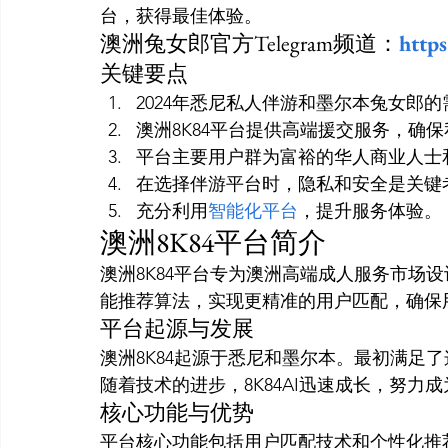
台，获得最佳体验。
澳洲兔女郎官方Telegram频道：
http
关键要点
2024年悉尼私人伴游和墨尔本兔女郎
澳洲8K84平台提供高端援交服务，确
平台主要用户群为富裕的华人商业人士
在选择伴游平台时，隐私和安全是关键
充分利用
智能化平台
，提升服务体验。
澳洲8K84平台简介
澳洲8K84平台专为澳洲高端成人服务市场
能推荐算法，实现更精准的用户匹配，确保
平台起源与发展
澳洲8K84起源于悉尼和墨尔本。最初满足
随着技术的进步，8K84AI迅速成长，努力
核心功能与优势
平台核心功能包括用户匹配技术和个性化推