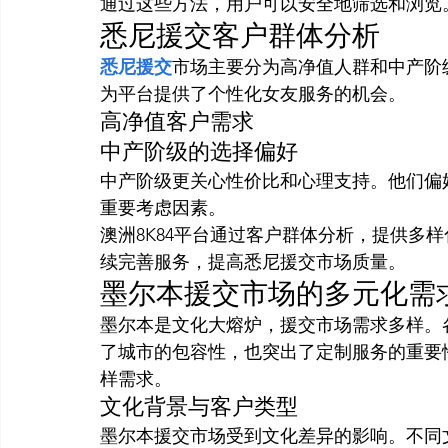
通过这些方法，用户可以安全地筛选和浏览
悉尼援交客户群体分析
悉尼援交
市场主要分为高净值人群和中产阶
为平台提供了个性化女友服务的机会。
高净值客户需求
中产阶级的选择偏好
中产阶级更关心性价比和心理支持。他们偏
重要考虑因素。
澳洲8K84平台通过客户群体分析，提供多
续完善服务，提高悉尼援交市场质量。
墨尔本援交市场的多元化需
墨尔本是文化大熔炉，援交市场需求多样。
了城市的包容性，也突出了定制服务的重要
样需求。
文化背景与客户类型
墨尔本援交市场受到文化差异的影响。不同