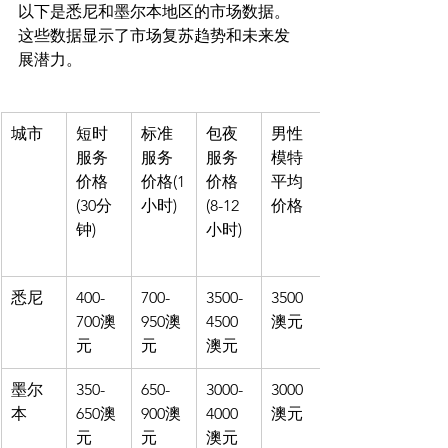
以下是悉尼和墨尔本地区的市场数据。
这些数据显示了市场复苏趋势和未来发
城市
短时
标准
包夜
男性
服务
服务
服务
模特
价格
价格(1
价格
平均
(30分
小时)
(8-12
价格
钟)
小时)
悉尼
400-
700-
3500-
3500
700澳
950澳
4500
澳元
元
元
澳元
墨尔
350-
650-
3000-
3000
本
650澳
900澳
4000
澳元
元
元
澳元