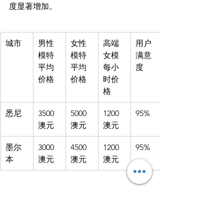
城市
男性
女性
高端
用户
模特
模特
女模
满意
平均
平均
每小
度
价格
价格
时价
格
悉尼
3500
5000
1200
95%
澳元
澳元
澳元
墨尔
3000
4500
1200
95%
本
澳元
澳元
澳元
表格显示，悉尼和墨尔本的成人服务行
业满意度很高。女性模特的服务价格高
于男性，反映了市场需求差异。这种现