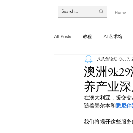
Home
All Posts
教程
AI 艺术馆
八爪鱼论坛
Oct 7, 
墨尔本
AI 工具
AI Tool
澳洲9k
养产业深
教程
灵感库
AI 新闻
在澳大利亚，援交交
随着墨尔本和
悉尼伴
AI 新闻
我们将揭开这些服务