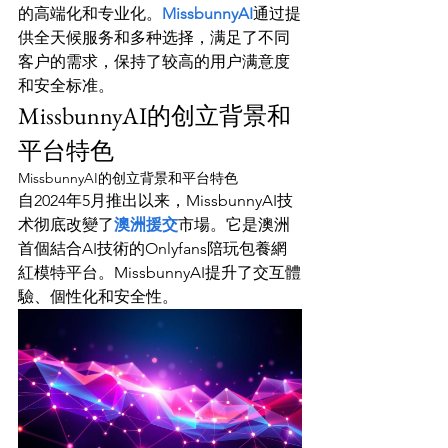
的高端化和专业化。
MissbunnyAI
通过提
供全天候服务和多种选择，满足了不同
客户的需求，保持了较高的用户满意度
和安全标准。
MissbunnyAI的创立背景和
平台特色
MissbunnyAI的创立背景和平台特色
自2024年5月推出以来，MissbunnyAI技
术彻底改變了
澳洲援交
市場。它是澳洲
首個結合AI技術的Onlyfans陪玩包養網
紅模特平台。MissbunnyAI提升了交互體
驗、個性化和安全性。