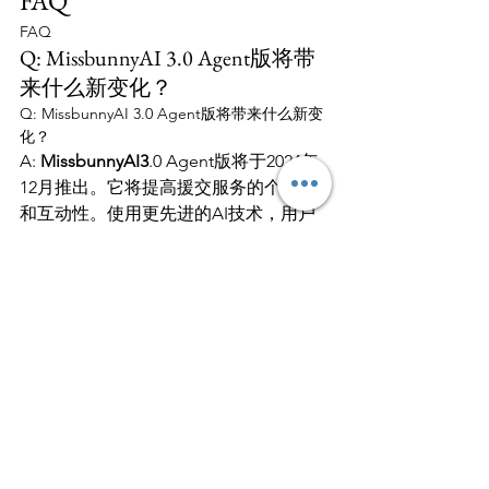
FAQ
FAQ
Q: MissbunnyAI 3.0 Agent版将带
来什么新变化？
Q: MissbunnyAI 3.0 Agent版将带来什么新变
化？
A: 
MissbunnyAI
3
.0 Agent版将于2024年
12月推出。它将提高援交服务的个性化
和互动性。使用更先进的AI技术，用户
将获得更精准的匹配和更好的体验。
Q: 墨尔本援交服务的价格为何如
此昂贵？
Q: 墨尔本援交服务的价格为何如此昂贵？
A: 墨尔本援交市场快速发展，导致高端
服务需求增加。顶级外围女的价格每小
时最高可达1000澳元，包夜则是8000澳
元。VIP预订和高品质服务使价格高昂。
Q: 墨尔本援交市场的客户群体有
哪些？