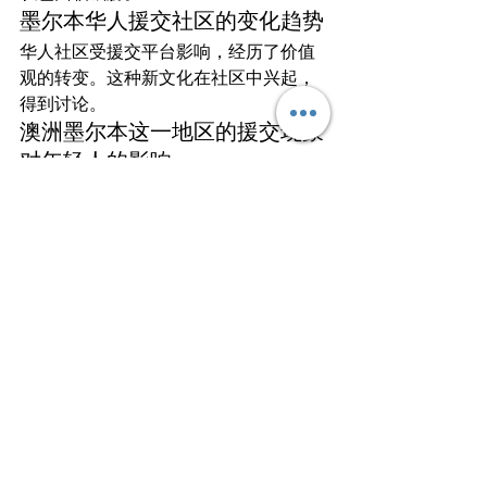
墨尔本华人援交社区的变化趋势
华人社区受援交平台影响，经历了价值
观的转变。这种新文化在社区中兴起，
得到讨论。
澳洲墨尔本这一地区的援交现象
对年轻人的影响
援交对年轻人的影响成为关注热点。一
些人认为这会影响他们的未来和成熟。
还有关于心理方面的争议。
墨尔本援交文化在全球范围内的
趋势
墨尔本援交
文化反映出全球趋势。这种
非传统关系需要已经遍布世界各地。墨
尔本的援交文化只是这一现象的一部
分。
墨尔本援交行业的未来变化多端，受多
种因素影响。科技、社情和法规都发挥
作用。寻求援交关系的人群变化，将会