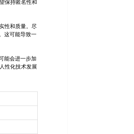
望保持匿名性和
真实性和质量。尽
接。这可能导致一
现可能会进一步加
人性化技术发展