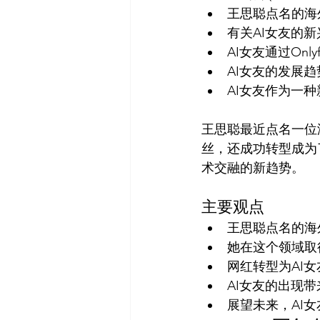
王思聪点名的海外O
有关AI女友的
AI女友通过On
AI女友的发展
AI女友作为一
王思聪最近点名一位
丝，还成功转型成为
主要观点
王思聪点名的海外
她在这个领域取
网红转型为AI
AI女友的出现
展望未来，AI