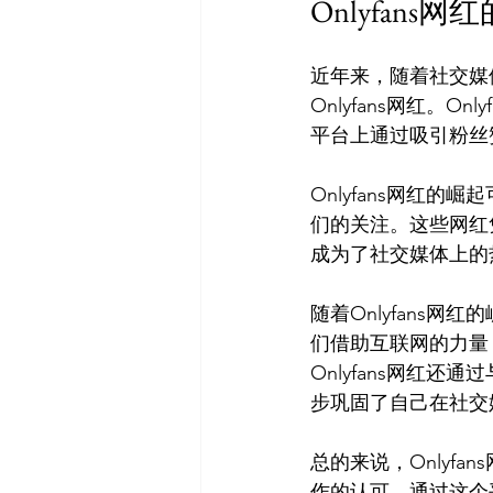
Onlyfans网
近年来，随着社交媒
Onlyfans网红。
平台上通过吸引粉丝
Onlyfans网红
们的关注。这些网红
成为了社交媒体上的
随着Onlyfans
们借助互联网的力量
Onlyfans网红
步巩固了自己在社交
总的来说，Onlyf
作的认可。通过这个