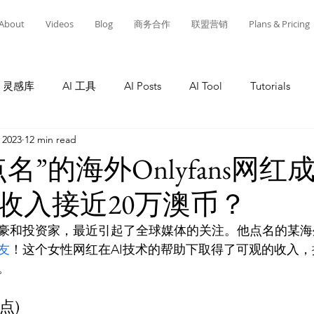
About
Videos
Blog
商务合作
联盟营销
Plans & Pricing
灵感库
AI 工具
AI Posts
AI Tool
Tutorials
 2023
12 min read
Tutorials
AI Tool
Tutorials
AI Posts
AI 工
名”的海外Onlyfans网红
收入接近20万澳币？
灵感库
教程
AI 工具
AI 新闻
AI 工具
A
和投资家，最近引起了全球媒体的关注。他点名的某海外On
友
！这个女性网红在AI技术的帮助下取得了可观的收入
点)