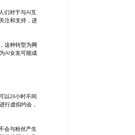
人们对于与AI互
的关注和支持，进
展，这种转型为网
为AI女友可能成
可以24小时不间
进行虚拟约会，
友不会与粉丝产生