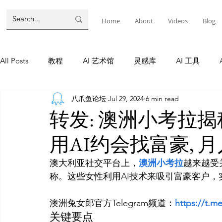
Home
About
Videos
Blog
All Posts
教程
AI 艺术馆
灵感库
AI 工具
八爪鱼论坛
Jul 29, 2024
6 min read
墨尔本
AI 工具
AI Tool
Tutorials
AI Tool
转发: 澳洲小考拉揭
用AI约会找富豪, 
教程
灵感库
AI 新闻
灵感库
教程
A
澳大利亚社交平台上，
澳洲小考拉
越来越受
称。这些女性利用AI技术来吸引富豪客户，
AI 新闻
澳洲兔女郎官方Telegram频道：
https://t.m
关键要点