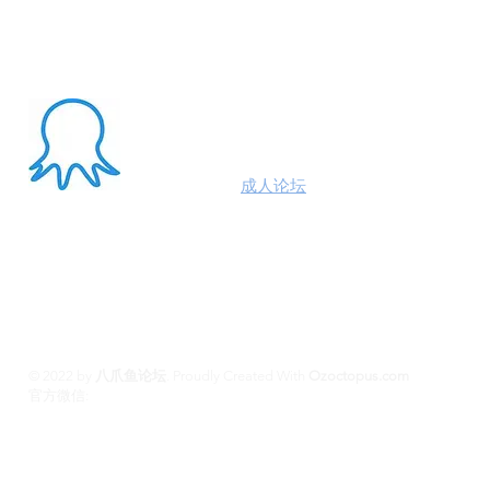
About Me
澳洲八爪鱼
成人论坛
悉尼墨尔本布里斯班约炮
100%高端学生模特兼职性息分享平台,专业走
平台 #悉尼援交 #墨尔本兼职 #布里斯班援交
养 #黄金海岸伴游 #珀斯旅游 #悉尼出钟 #珀斯
斯班约会 #澳洲伴游
© 2022 by
八爪鱼论坛
.
Proudly Created With
Ozoctopus.com
​官方微信:
Ozoctopus1
Ozoctopus1
TG: @
​模特众筹频道