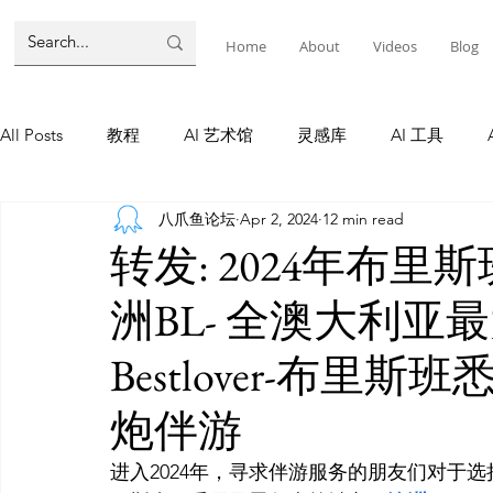
Home
About
Videos
Blog
All Posts
教程
AI 艺术馆
灵感库
AI 工具
八爪鱼论坛
Apr 2, 2024
12 min read
墨尔本
AI 工具
AI Tool
Tutorials
AI Tool
转发: 2024年布
洲BL- 全澳大利
教程
灵感库
AI 新闻
灵感库
教程
A
Bestlover-布
AI 新闻
炮伴游
进入2024年，寻求伴游服务的朋友们对于