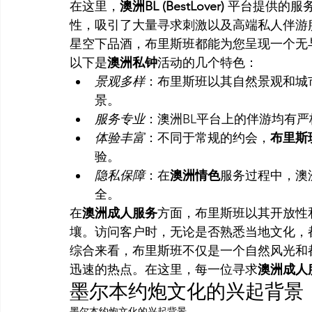
在这里，
澳洲BL (BestLover)
 平台提供的服
性，吸引了大量寻求刺激以及高端私人伴游
星空下品酒，布里斯班都能为您呈现一个无
以下是
澳洲私钟
活动的几个特色：
景观多样
：布里斯班以其自然景观和城
景。
服务专业
：澳洲BL平台上的伴游均有
体验丰富
：不同于常规的约会，
布里斯
验。
隐私保障
：在
澳洲情色
服务过程中，澳
全。
在
澳洲成人服务
方面，布里斯班以其开放性
壤。访问客户时，无论是否熟悉当地文化，
综合来看，布里斯班不仅是一个自然风光和
迅速的热点。在这里，每一位寻求
澳洲成人
墨尔本约炮文化的兴起背景
墨尔本约炮文化的兴起背景