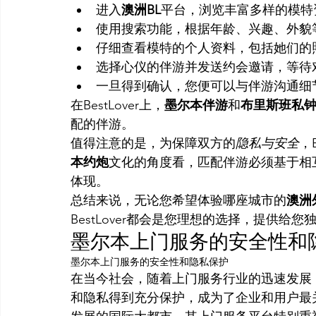
进入
澳洲BL
平台，浏览丰富多样的模特
使用搜索功能，根据年龄、兴趣、外貌
仔细查看模特的个人资料，包括她们的
选择心仪的伴游并发送约会邀请，等待
一旦得到确认，您便可以与伴游沟通细
在BestLover上，
墨尔本伴游
和
布里斯班私
配的伴游。
值得注意的是，为保障双方的
隐私与安全
，
本约炮
文化的角度看，匹配伴游必须基于相互尊
体现。
总结来说，无论您希望体验哪座城市的
澳洲
BestLover都会是您理想的选择，提供给
墨尔本上门服务的安全性和
墨尔本上门服务的安全性和隐私保护
在当今社会，随着上门服务行业的迅速发展
和隐私得到充分保护，成为了企业和用户最