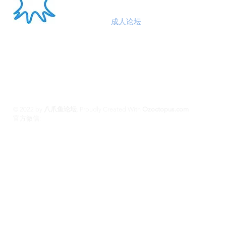
澳洲八爪鱼
成人论坛
悉尼墨尔本布里斯班约炮
100%高端学生模特兼职性息分享平台,专业走
平台 #悉尼援交 #墨尔本兼职 #布里斯班援交
养 #黄金海岸伴游 #珀斯旅游 #悉尼出钟 #珀斯
斯班约会 #澳洲伴游
© 2022 by
八爪鱼论坛
.
Proudly Created With
Ozoctopus.com
​官方微信:
Ozoctopus1
Ozoctopus1
TG: @
​模特众筹频道