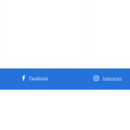
Facebook
Instagram
2025年MissbunnyAI潜入悉尼墨
2025年悉
尔本包养伴游网站，揭露澳洲
草- 带你玩