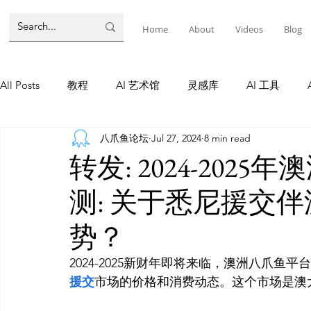
Home
About
Videos
Blog
All Posts
教程
AI 艺术馆
灵感库
AI 工具
八爪鱼论坛
Jul 27, 2024
8 min read
墨尔本
AI 工具
AI Tool
Tutorials
AI Tool
转发: 2024-20
测: 关于悉尼援交
教程
灵感库
AI 新闻
灵感库
教程
A
势？
AI 新闻
2024-2025新财年即将来临，澳洲八爪
援交
市场的价格和消费动态。这个市场是澳