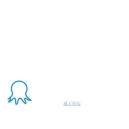
About Me
澳洲八爪鱼
成人论坛
悉尼墨尔本布里斯班约炮
100%高端学生模特兼职性息分享平台,专业走
平台 #悉尼援交 #墨尔本兼职 #布里斯班援交
养 #黄金海岸伴游 #珀斯旅游 #悉尼出钟 #珀斯
斯班约会 #澳洲伴游