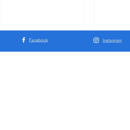
Facebook
Instagram
澳洲9k61深度分享-悉尼墨尔本
揭秘悉尼墨
援交及私钟行业十年观察
选择最靠谱的
全解析