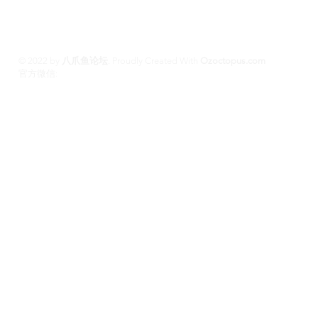
© 2022 by
八爪鱼论坛
.
Proudly Created With
Ozoctopus.com
​官方微信:
Ozoctopus1
Ozoctopus1
TG: @
​模特众筹频道