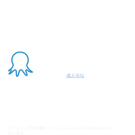
About Me
澳洲八爪鱼
成人论坛
悉尼墨尔本布里斯班约炮
100%高端学生模特兼职性息分享平台,专业走
平台 #悉尼援交 #墨尔本兼职 #布里斯班援交
养 #黄金海岸伴游 #珀斯旅游 #悉尼出钟 #珀斯
斯班约会 #澳洲伴游
© 2022 by
八爪鱼论坛
.
Proudly Created With
Ozoctopus.com
​官方微信:
Ozoctopus1