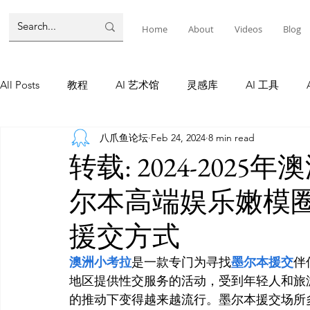
Home
About
Videos
Blog
All Posts
教程
AI 艺术馆
灵感库
AI 工具
八爪鱼论坛
Feb 24, 2024
8 min read
墨尔本
AI 工具
AI Tool
Tutorials
AI Tool
转载: 2024-20
尔本高端娱乐嫩模
教程
灵感库
AI 新闻
灵感库
教程
A
援交方式
AI 新闻
澳洲小考拉
是一款专门为寻找
墨尔本援交
伴
地区提供性交服务的活动，受到年轻人和旅
的推动下变得越来越流行。墨尔本援交场所