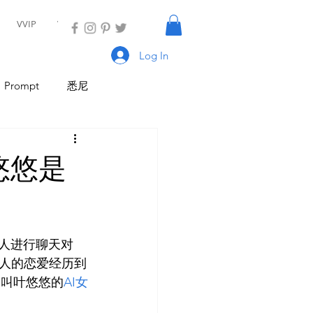
VVIP
VIP
Log In
Prompt
悉尼
具
AI Tool
AI Tool
悠悠是
I 新闻
AI 工具
人进行聊天对
人的恋爱经历到
名叫叶悠悠的
AI女