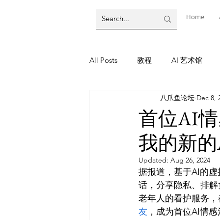
Home
All Posts
教程
AI 艺术馆
八爪鱼论坛
Dec 8, 
墨尔本
AI 工具
AI Tool
首位AI
我的新的
教程
灵感库
AI 新闻
Updated:
Aug 26, 2024
据报道，基于AI的
AI 新闻
话，分享隐私、排解
老年人的看护服务，
友
，成为首位AI情