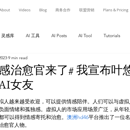
About
Videos
Blog
商务合作
联盟营销
Plans & Pricing
灵感库
AI 工具
AI Posts
AI Tool
Tutorials
2023
9 min read
Tutorials
AI Tool
Tutorials
AI Posts
AI 工
情感治愈官来了# 我宣布叶
AI女友
灵感库
教程
AI 工具
AI 新闻
AI 工具
A
虚拟人越来越受欢迎，可以提供情感陪伴。人们可以与虚拟
负面情绪和孤独感。虚拟人的市场应用场景广泛，从年轻
都可以得到情感寄托和治愈。
澳洲hd46
平台推出了一位
感治愈官人物。