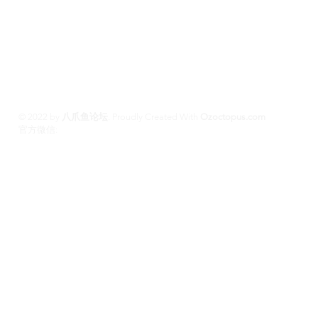
100%高端学生模特兼职性息分享平台,专业走
平台 #悉尼援交 #墨尔本兼职 #布里斯班援交
养 #黄金海岸伴游 #珀斯旅游 #悉尼出钟 #珀斯
斯班约会 #澳洲伴游
© 2022 by
八爪鱼论坛
.
Proudly Created With
Ozoctopus.com
​官方微信:
Ozoctopus1
Ozoctopus1
TG: @
​模特众筹频道