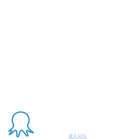
About Me
澳洲八爪鱼
成人论坛
悉尼墨尔本布里斯班约炮