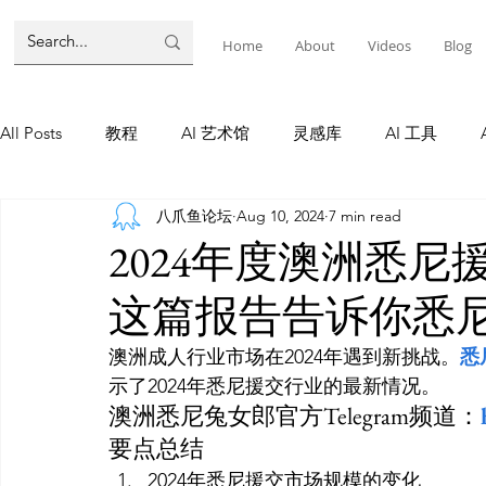
Home
About
Videos
Blog
All Posts
教程
AI 艺术馆
灵感库
AI 工具
八爪鱼论坛
Aug 10, 2024
7 min read
墨尔本
AI 工具
AI Tool
Tutorials
AI Tool
2024年度澳洲悉
这篇报告告诉你悉
教程
灵感库
AI 新闻
灵感库
教程
A
澳洲成人行业市场在2024年遇到新挑战。
悉
示了2024年悉尼援交行业的最新情况。
AI 新闻
澳洲悉尼兔女郎官方Telegram频道：
要点总结
2024年悉尼援交市场规模的变化