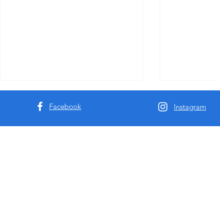
Facebook
Instagram
高端成人行业从业者预警：
澳洲垂直伴
MissbunnyAI——重新定义行业
什么澳洲顶
现金流的下一代模特AI预订系
局专属的私
统！