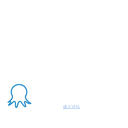
About Me
澳洲八爪鱼
成人论坛
悉尼墨尔本布里斯班约炮
100%高端学生模特兼职性息分享平台,专业走
平台 #悉尼援交 #墨尔本兼职 #布里斯班援交
养 #黄金海岸伴游 #珀斯旅游 #悉尼出钟 #珀斯