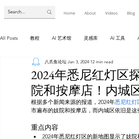
Home
About
Videos
Blog
All Posts
教程
AI 艺术馆
灵感库
AI 工具
八爪鱼论坛
Jan 3, 2024
12 min read
墨尔本
AI 工具
AI Tool
Tutorials
AI Tool
2024年悉尼红灯
院和按摩店！内城区
教程
灵感库
AI 新闻
灵感库
教程
A
根据多个新闻来源的报道，2024年
悉尼红灯
AI 新闻
重点内容
2024年悉尼红灯区的新地图显示了妓