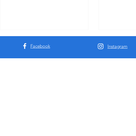
Facebook
Instagram
澳洲9k61深度分享-悉尼墨尔本
揭秘悉尼墨
援交及私钟行业十年观察
选择最靠谱的
全解析