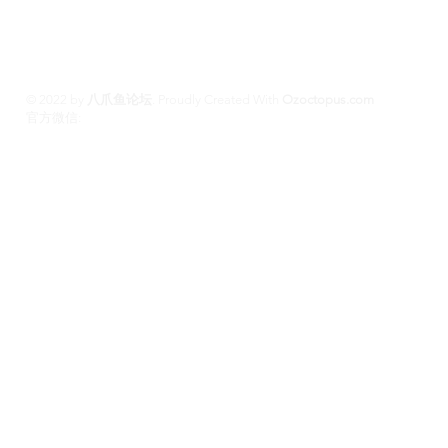
斯班约会 #澳洲伴游
© 2022 by
八爪鱼论坛
.
Proudly Created With
Ozoctopus.com
​官方微信:
Ozoctopus1
Ozoctopus1
TG: @
​模特众筹频道