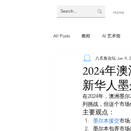
Home
All Posts
教程
AI 艺术馆
八爪鱼论坛
Jan 9, 
墨尔本
AI 工具
AI Tool
2024
新华人墨
教程
灵感库
AI 新闻
在2024年，澳洲
列挑战，但这个市场
AI 新闻
主要观点：
墨尔本援交
市场
墨尔本包养市场