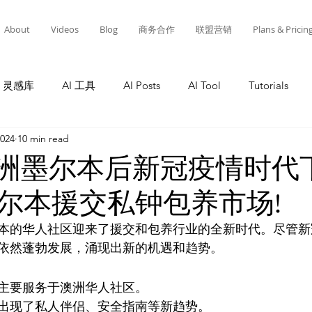
About
Videos
Blog
商务合作
联盟营销
Plans & Pricin
灵感库
AI 工具
AI Posts
AI Tool
Tutorials
2024
10 min read
Tutorials
AI Tool
Tutorials
AI Posts
AI 工
年澳洲墨尔本后新冠疫情时代
尔本援交私钟包养市场!
灵感库
教程
AI 工具
AI 新闻
AI 工具
A
墨尔本的华人社区迎来了援交和包养行业的全新时代。尽管
依然蓬勃发展，涌现出新的机遇和趋势。
主要服务于澳洲华人社区。
出现了私人伴侣、安全指南等新趋势。