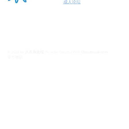
澳洲八爪鱼
成人论坛
悉尼墨尔本布里斯班约炮
100%高端学生模特兼职性息分享平台,专业走
平台 #悉尼援交 #墨尔本兼职 #布里斯班援交
养 #黄金海岸伴游 #珀斯旅游 #悉尼出钟 #珀斯
斯班约会 #澳洲伴游
© 2022 by
八爪鱼论坛
.
Proudly Created With
Ozoctopus.com
​官方微信:
Ozoctopus1
Ozoctopus1
TG: @
​模特众筹频道