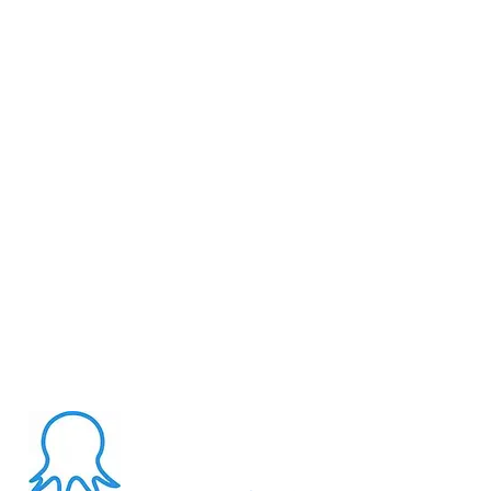
统！
About Me