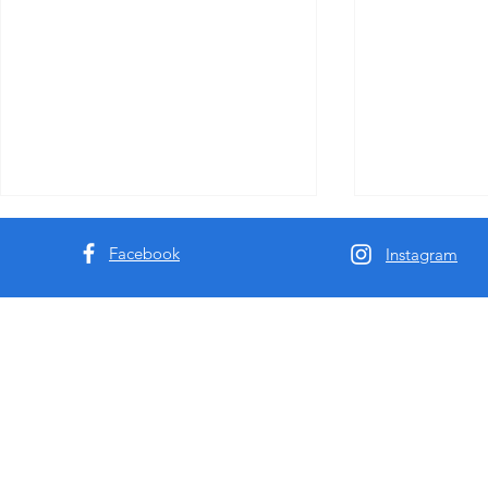
Facebook
Instagram
高端成人行业从业者预警：
澳洲垂直伴
MissbunnyAI——重新定义行业
什么澳洲顶
现金流的下一代模特AI预订系
局专属的私