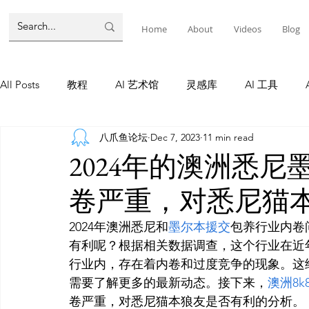
Home
About
Videos
Blog
All Posts
教程
AI 艺术馆
灵感库
AI 工具
八爪鱼论坛
Dec 7, 2023
11 min read
墨尔本
AI 工具
AI Tool
Tutorials
AI Tool
2024年的澳洲悉
卷严重，对悉尼猫
教程
灵感库
AI 新闻
灵感库
教程
A
2024年澳洲悉尼和
墨尔本援交
包养行业内卷
有利呢？根据相关数据调查，这个行业在近
AI 新闻
行业内，存在着内卷和过度竞争的现象。这
需要了解更多的最新动态。接下来，
澳洲8k8
卷严重，对悉尼猫本狼友是否有利的分析。