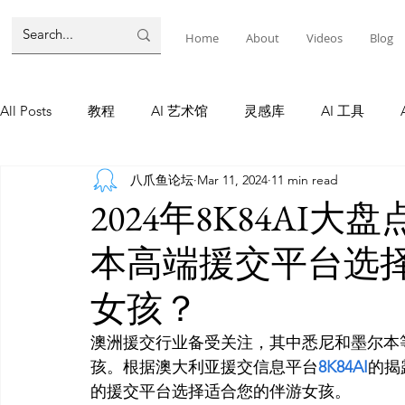
Home
About
Videos
Blog
All Posts
教程
AI 艺术馆
灵感库
AI 工具
八爪鱼论坛
Mar 11, 2024
11 min read
墨尔本
AI 工具
AI Tool
Tutorials
AI Tool
2024年8K84AI
本高端援交平台选
教程
灵感库
AI 新闻
灵感库
教程
A
女孩？
AI 新闻
澳洲援交行业备受关注，其中悉尼和墨尔本
孩。根据澳大利亚援交信息平台
8K84AI
的揭
的援交平台选择适合您的伴游女孩。