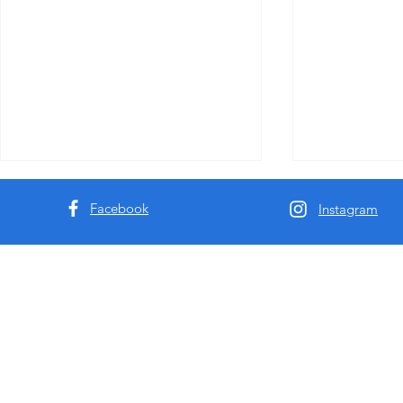
Facebook
Instagram
高端成人行业从业者预警：
澳洲垂直伴
MissbunnyAI——重新定义行业
什么澳洲顶
现金流的下一代模特AI预订系
局专属的私
统！