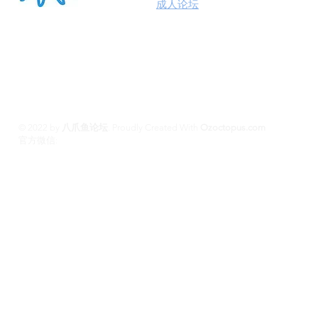
澳洲八爪鱼
成人论坛
悉尼墨尔本布里斯班约炮
100%高端学生模特兼职性息分享平台,专业走
平台 #悉尼援交 #墨尔本兼职 #布里斯班援交
养 #黄金海岸伴游 #珀斯旅游 #悉尼出钟 #珀斯
斯班约会 #澳洲伴游
© 2022 by
八爪鱼论坛
.
Proudly Created With
Ozoctopus.com
​官方微信:
Ozoctopus1
Ozoctopus1
TG: @
​模特众筹频道