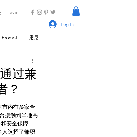
g
VVIP
Log In
Prompt
悉尼
具
AI Tool
AI Tool
何通过兼
者？
I 新闻
AI 工具
本市内有多家合
台接触到当地高
价和安全保障。
多人选择了兼职