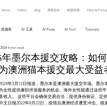
About
Videos
Blog
商务合作
联盟营销
Plans & Pricin
灵感库
AI 工具
AI Posts
AI Tool
Tutorials
 2024
6 min read
Tutorials
AI Tool
Tutorials
AI Posts
AI 工
2025年墨尔本援交攻略：如
为澳洲猫本援交最大受益
灵感库
教程
AI 工具
AI 新闻
AI 工具
A
024年3月12日报道，墨尔本是澳洲最大援交市场。墨尔
为女性提供兼职伴游服务的机会。海外女性能通过这些平
多收入。 这些平台会确保交易合法，提供身份验证、定
文日报2022年8月22日，疫情后澳洲经济遭受冲击。很