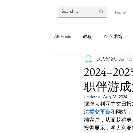
Home
All Posts
教程
AI 艺术馆
八爪鱼论坛
Jun 17,
墨尔本
AI 工具
AI Tool
2024–
职伴游成
教程
灵感库
AI 新闻
Updated:
Aug 26, 2024
据澳大利亚中文日报2
AI 新闻
法
援交平台
和网站，
端客户，从而获得更
报告显示，澳大利亚中