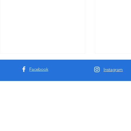
Facebook
Instagram
澳洲9k61深度分享-悉尼墨尔本
揭秘悉尼墨
援交及私钟行业十年观察
选择最靠谱的
全解析