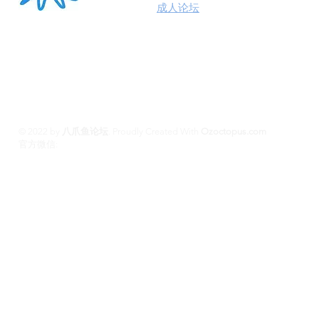
澳洲八爪鱼
成人论坛
悉尼墨尔本布里斯班约炮
100%高端学生模特兼职性息分享平台,专业走
平台 #悉尼援交 #墨尔本兼职 #布里斯班援交
养 #黄金海岸伴游 #珀斯旅游 #悉尼出钟 #珀斯
斯班约会 #澳洲伴游
© 2022 by
八爪鱼论坛
.
Proudly Created With
Ozoctopus.com
​官方微信:
Ozoctopus1
Ozoctopus1
TG: @
​模特众筹频道