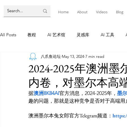
Home
About
Videos
Blog
All Posts
教程
AI 艺术馆
灵感库
AI 工具
八爪鱼论坛
May 13, 2024
7 min read
墨尔本
AI 工具
AI Tool
Tutorials
AI Tool
2024-2025年澳
内卷，对墨尔本高
教程
灵感库
AI 新闻
灵感库
教程
A
据
澳洲8K84AI
官方消息，2024-2025年，
墨
AI 新闻
澳洲墨尔本兔女郎官方Telegram频道：
https: