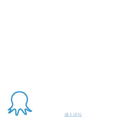
About Me
澳洲八爪鱼
成人论坛
悉尼墨尔本布里斯班约炮
100%高端学生模特兼职性息分享平台,专业走
平台 #悉尼援交 #墨尔本兼职 #布里斯班援交