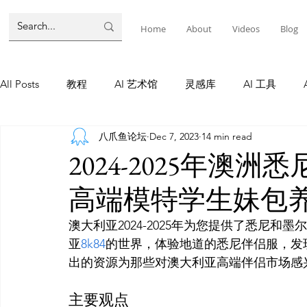
Home
About
Videos
Blog
All Posts
教程
AI 艺术馆
灵感库
AI 工具
八爪鱼论坛
Dec 7, 2023
14 min read
墨尔本
AI 工具
AI Tool
Tutorials
AI Tool
2024-2025年澳
高端模特学生妹包
教程
灵感库
AI 新闻
灵感库
教程
A
澳大利亚2024-2025年为您提供了悉尼
亚
8k84
的世界，体验地道的悉尼伴侣服，发
AI 新闻
主要观点