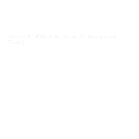
养 #黄金海岸伴游 #珀斯旅游 #悉尼出钟 #珀斯
斯班约会 #澳洲伴游
© 2022 by
八爪鱼论坛
.
Proudly Created With
Ozoctopus.com
​官方微信:
Ozoctopus1
Ozoctopus1
TG: @
​模特众筹频道