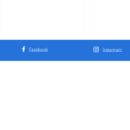
Facebook
Instagram
揭秘悉尼墨尔本包养圈：如何
Missbunn
选择最靠谱的平台？澳洲9k92
底改变成人
全解析
体!