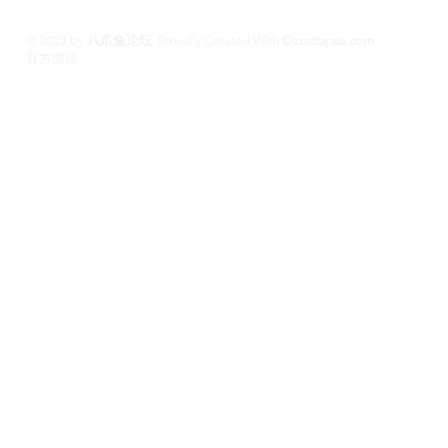
© 2022 by
八爪鱼论坛
.
Proudly Created With
Ozoctopus.com
​官方微信:
Ozoctopus1
Ozoctopus1
TG: @
​模特众筹频道