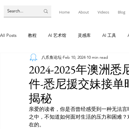
Home
About
Videos
Blog
All Posts
教程
AI 艺术馆
灵感库
AI 工具
八爪鱼论坛
Feb 10, 2024
10 min read
墨尔本
AI 工具
AI Tool
Tutorials
AI Tool
2024-2025年澳
件-悉尼援交妹接单时被
教程
灵感库
AI 新闻
灵感库
教程
A
揭秘
AI 新闻
亲爱的读者，你是否曾经感受到一种无法言
之中，不知道如何面对生活的压力和困难？
在的。