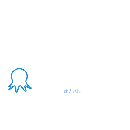
About Me
澳洲八爪鱼
成人论坛
悉尼墨尔本布里斯班约炮
100%高端学生模特兼职性息分享平台,专业走
平台 #悉尼援交 #墨尔本兼职 #布里斯班援交
养 #黄金海岸伴游 #珀斯旅游 #悉尼出钟 #珀斯
斯班约会 #澳洲伴游