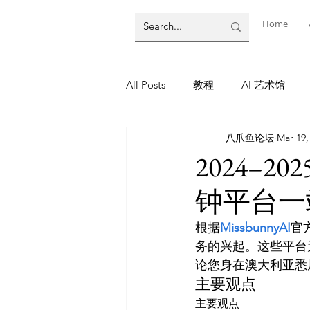
Home
All Posts
教程
AI 艺术馆
八爪鱼论坛
Mar 19,
墨尔本
AI 工具
AI Tool
2024–
钟平台一
教程
灵感库
AI 新闻
根据
MissbunnyAI
官
务的兴起。这些平台
AI 新闻
论您身在澳大利亚悉
主要观点
主要观点