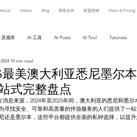
About
Videos
Blog
商务合作
联盟营销
Plans & Pricing
灵感库
AI 工具
AI Posts
AI Tool
Tutorials
 2024
10 min read
Tutorials
AI Tool
Tutorials
AI Posts
AI 工
2025最美澳大利亚悉尼墨尔
站式完整盘点
灵感库
教程
AI 工具
AI 新闻
AI 工具
A
方消息来源，2024年至2025年间，澳大利亚的悉尼和墨
为寻找安全、可靠和高质量的伴游服务的人们提供了一站
尼还是墨尔本，这些平台都提供全面的私钟选择，以提升