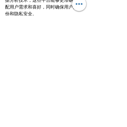
据分析技术，这些平台能够更准确地匹
配用户需求和喜好，同时确保用户的身
份和隐私安全。
智能平台的优势
智能平台的崛起为澳洲援交产业带来了
更便捷的服务：用户可以通过智能
平台方便地浏览和选择适合自己需
求的援交伴游对象，减少了传统方
式中的繁琐步骤。
更安全的交流：智能平台提供匿名
和加密的通信渠道，保护用户的个
人隐私信息。
更高效的匹配：基于人工智能技
术，智能平台能够高效匹配用户需
求和援交伴游对象的特点，提供更
满意的服务。