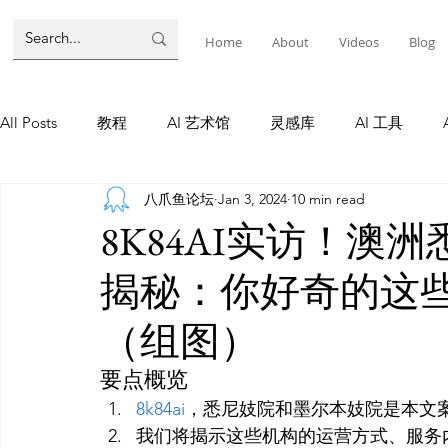
Home
About
Videos
Blog
All Posts
教程
AI 艺术馆
灵感库
AI 工具
八爪鱼论坛
Jan 3, 2024
10 min read
墨尔本
AI 工具
AI Tool
Tutorials
AI Tool
8K84AI实访！澳
揭秘：你好奇的这
教程
灵感库
AI 新闻
灵感库
教程
A
（组图）
AI 新闻
要点概览
8k84ai
，悉尼妓院和墨尔本妓院是本文
我们将揭示这些机构的运营方式、服务