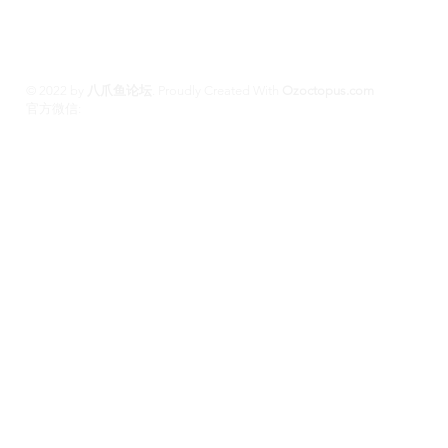
斯班约会 #澳洲伴游
© 2022 by
八爪鱼论坛
.
Proudly Created With
Ozoctopus.com
​官方微信:
Ozoctopus1
Ozoctopus1
TG: @
​模特众筹频道