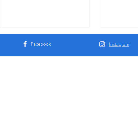
Facebook
Instagram
高端成人行业从业者预警：
澳洲垂直伴
MissbunnyAI——重新定义行业
什么澳洲顶
现金流的下一代模特AI预订系
局专属的私
统！