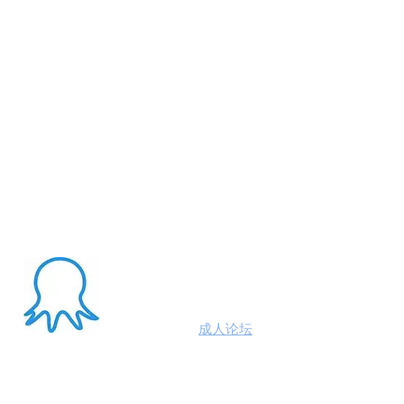
About Me
澳洲八爪鱼
成人论坛
悉尼墨尔本布里斯班约炮
100%高端学生模特兼职性息分享平台,专业走
平台 #悉尼援交 #墨尔本兼职 #布里斯班援交
养 #黄金海岸伴游 #珀斯旅游 #悉尼出钟 #珀斯