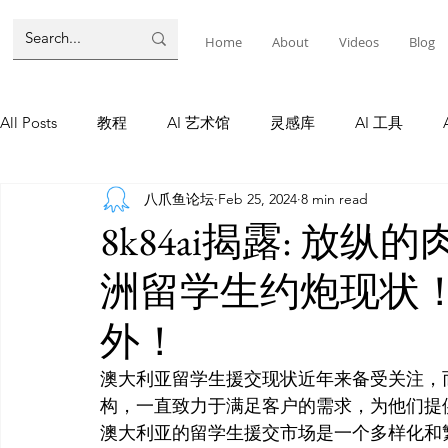
Home
About
Videos
Blog
All Posts
教程
AI 艺术馆
灵感库
AI 工具
八爪鱼论坛
Feb 25, 2024
8 min read
墨尔本
AI 工具
AI Tool
Tutorials
AI Tool
8k84ai揭露: 放
洲留学生约炮现状
教程
灵感库
AI 新闻
灵感库
教程
A
外！
AI 新闻
澳大利亚留学生援交现状近年来备受关注，
构，一直致力于满足客户的需求，为他们提
澳大利亚的留学生援交市场是一个多样化和