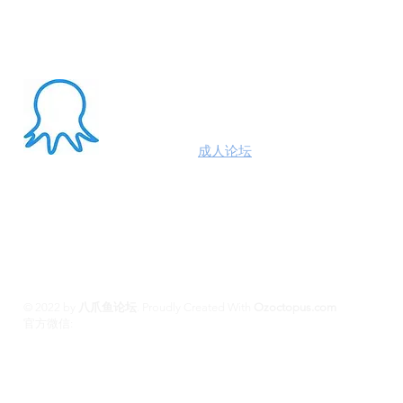
About Me
澳洲八爪鱼
成人论坛
悉尼墨尔本布里斯班约炮
100%高端学生模特兼职性息分享平台,专业走
平台 #悉尼援交 #墨尔本兼职 #布里斯班援交
养 #黄金海岸伴游 #珀斯旅游 #悉尼出钟 #珀斯
斯班约会 #澳洲伴游
© 2022 by
八爪鱼论坛
.
Proudly Created With
Ozoctopus.com
​官方微信:
Ozoctopus1
Ozoctopus1
TG: @
​模特众筹频道