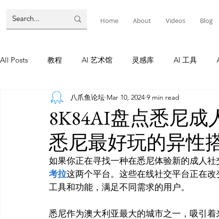
Home
About
Videos
Blog
All Posts
教程
AI 艺术馆
灵感库
AI 工具
八爪鱼论坛
Mar 10, 2024
9 min read
墨尔本
AI 工具
AI Tool
Tutorials
AI Tool
8K84AI盘点悉尼
悉尼最好玩的异性
教程
灵感库
AI 新闻
灵感库
教程
A
如果你正在寻找一种在悉尼体验新的成人社
考拉
这两个平台。这些在线社交平台正在改
AI 新闻
工具和功能，满足不同需求的用户。

悉尼作为澳大利亚最大的城市之一，吸引着