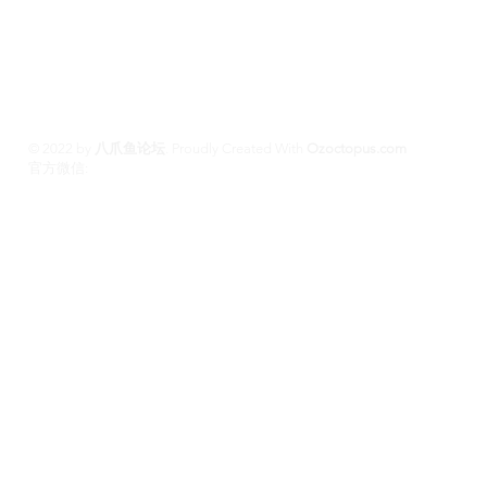
平台 #悉尼援交 #墨尔本兼职 #布里斯班援交
养 #黄金海岸伴游 #珀斯旅游 #悉尼出钟 #珀斯
斯班约会 #澳洲伴游
© 2022 by
八爪鱼论坛
.
Proudly Created With
Ozoctopus.com
​官方微信:
Ozoctopus1
Ozoctopus1
TG: @
​模特众筹频道