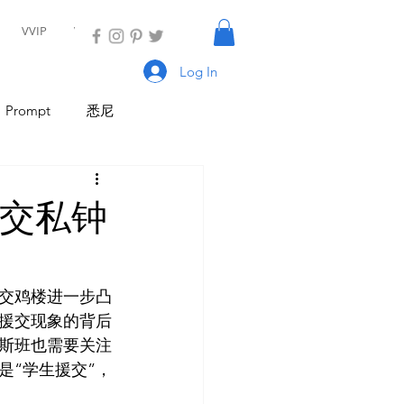
VVIP
VIP
Log In
Prompt
悉尼
具
AI Tool
AI Tool
援交私钟
I 新闻
AI 工具
交鸡楼进一步凸
援交现象的背后
斯班也需要关注
是“学生援交”，