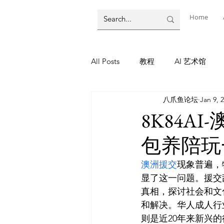
Home
All Posts
教程
AI 艺术馆
八爪鱼论坛
Jan 9, 
墨尔本
AI 工具
AI Tool
8K84A
包养陪玩
教程
灵感库
AI 新闻
澳洲援交
现象普遍，
显了这一问题。援交
AI 新闻
真相，探讨社会和文
和解决。华人成人行
则是近20年来新兴