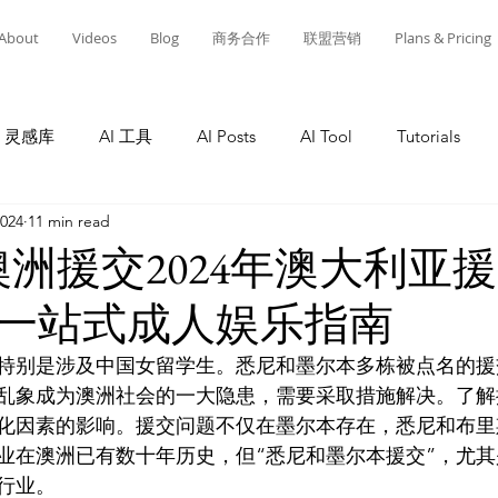
About
Videos
Blog
商务合作
联盟营销
Plans & Pricing
灵感库
AI 工具
AI Posts
AI Tool
Tutorials
2024
11 min read
Tutorials
AI Tool
Tutorials
AI Posts
AI 工
I-澳洲援交2024年澳大利亚
一站式成人娱乐指南
灵感库
教程
AI 工具
AI 新闻
AI 工具
A
特别是涉及中国女留学生。悉尼和墨尔本多栋被点名的援
乱象成为澳洲社会的一大隐患，需要采取措施解决。了解
化因素的影响。援交问题不仅在墨尔本存在，悉尼和布里
业在澳洲已有数十年历史，但“悉尼和墨尔本援交”，尤其
的行业。