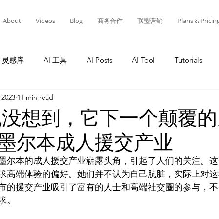
About
Videos
Blog
商务合作
联盟营销
Plans & Pricin
灵感库
AI 工具
AI Posts
AI Tool
Tutorials
 2023
11 min read
Tutorials
AI Tool
Tutorials
AI Posts
AI 工
己也没想到，它下一个颠覆
墨尔本成人援交产业
灵感库
教程
AI 工具
AI 新闻
AI 工具
A
墨尔本的成人援交产业崭露头角，引起了人们的关注。这
求高端体验的偏好。她们并不认为自己肮脏，实际上对这
市的援交产业吸引了富有的人士和高端社交圈的参与，不
求。