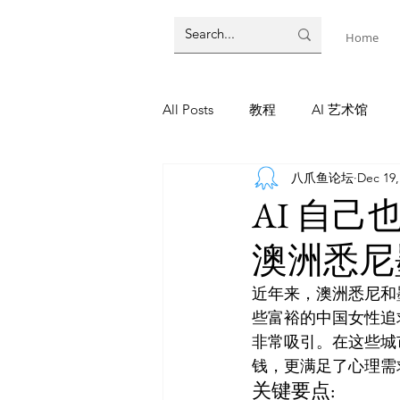
Home
All Posts
教程
AI 艺术馆
八爪鱼论坛
Dec 19,
墨尔本
AI 工具
AI Tool
AI 自
澳洲悉尼
教程
灵感库
AI 新闻
近年来，澳洲悉尼和
些富裕的中国女性追
AI 新闻
非常吸引。在这些城
钱，更满足了心理需
关键要点: