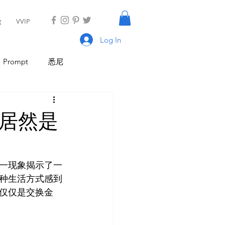
g
VVIP
Log In
Prompt
悉尼
具
AI Tool
AI Tool
的居然是
I 新闻
AI 工具
一现象揭示了一
种生活方式感到
仅仅是交换金