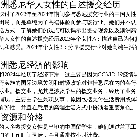
24年澳洲悉尼华人女性的自述援交经历
讨了2023年至2024年期间参与悉尼援交行业的中国女
困境，而是单纯为了高端体验而参与该行业。她们并不认
活方式。了解她们的观点可以揭示出援交现象以及澳洲高
华人女性的自述援交经历2023年个女性A：描述自己为何
法和感受。2024年个女性B：分享援交行业对她高端生活
澳洲悉尼经济的影响
年和2024年经历了经济下滑，这主要是因为COVID-19疫
府实施的国际边境关闭和封锁政策对包括悉尼在内的各行
乐业。援交业，尤其是涉及学生的援交业务，经历了业务
断涌现，主要由学生兼职从事，原因包括支付生活费用或
有弹性，并且在悉尼的高端生活方式中扮演着重要角色。
性资源和价格
的大多数援交女性是当地的中国留学生，她们通过兼职工
们的工作时间灵活，并且通常按小时计费。