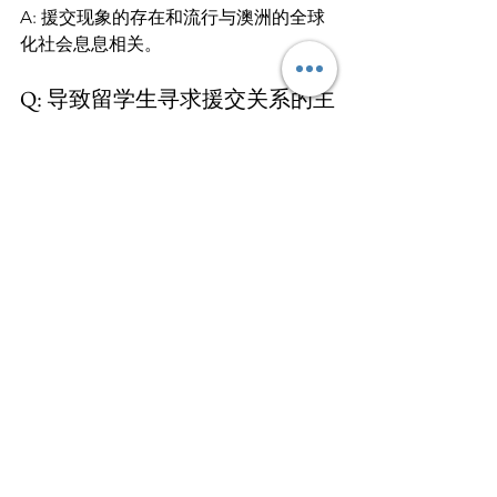
A: 援交现象的存在和流行与澳洲的全球
化社会息息相关。
Q: 导致留学生寻求援交关系的主
要因素是什么？
A: 经济压力和适应新环境是导致一些留
学生寻求援交关系的主要因素之一。
Q: 援交现象对澳洲的经济、文化
和社会有何影响？
A: 援交现象涉及到经济、文化和社会等
多个层面的影响。
Q: 如何解决澳洲援交现象带来的