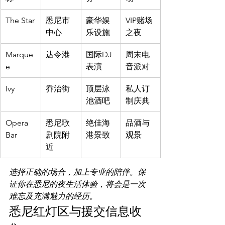
The Star
悉尼市
豪华娱
VIP赌场
中心
乐设施
之夜
Marque
达令港
国际DJ
周末电
e
表演
音派对
Ivy
乔治街
顶层泳
私人订
池酒吧
制庆典
Opera 
悉尼歌
绝佳海
品酒与
Bar
剧院附
港景致
观景
近
选择正确的场合，加上专业的陪伴。保
证你在悉尼的夜生活体验，将会是一次
难忘及充满魅力的经历。
悉尼红灯区与援交信息收