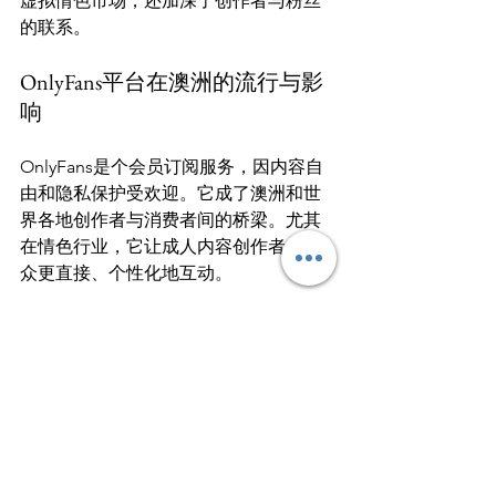
虚拟情色市场，还加深了创作者与粉丝
OnlyFans平台在澳洲的流行与影
响
OnlyFans是个会员订阅服务，因内容自
由和隐私保护受欢迎。它成了澳洲和世
界各地创作者与消费者间的桥梁。尤其
在情色行业，它让成人内容创作者与观
众更直接、个性化地互动。

OnlyFans在澳洲用户增多，文化影响力
也在增强。使得平台内容创作和消费模
式成为热门议题。
创作者与粉丝间的独特互动
OnlyFans的互动方式让澳洲情色行业发