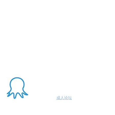
About Me
澳洲八爪鱼
成人论坛
悉尼墨尔本布里斯班约炮
100%高端学生模特兼职性息分享平台,专业走
平台 #悉尼援交 #墨尔本兼职 #布里斯班援交
养 #黄金海岸伴游 #珀斯旅游 #悉尼出钟 #珀斯