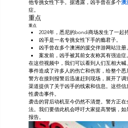
他专挑女性下手。据透露，凶手曾在多个
澳
症。
重点
重点
2024年，悉尼的bondi商场发生了一
凶手是一名专挑女性下手的瘾君子。
凶手曾在多个澳洲的援交伴游网站注册
案发前，凶手被其前女友称其有强迫症
在这些视频中，我们可以看到人们互相大喊
事件造成了许多人的伤亡和伤害，给整个悉
警方在接到报警后迅速赶到现场，展开了调
渠道提供了关于凶手的线索和信息。这些信
性袭击事件。
袭击的背后动机至今仍然不清楚。警方正在
法。我们要借此机会呼吁大家提高警惕，如
报告。