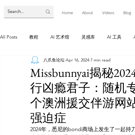
Home
About
Videos
Blog
All Posts
教程
AI 艺术馆
灵感库
AI 工具
八爪鱼论坛
Apr 16, 2024
7 min read
墨尔本
AI 工具
AI Tool
Tutorials
AI Tool
Missbunnyai揭秘
行凶瘾君子：随机
教程
灵感库
AI 新闻
灵感库
教程
A
个澳洲援交伴游网
AI 新闻
强迫症
2024年，悉尼的bondi商场上发生了一