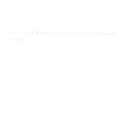
斯班约会 #澳洲伴游
© 2022 by
八爪鱼论坛
.
Proudly Created With
Ozoctopus.com
​官方微信:
Ozoctopus1
Ozoctopus1
TG: @
​模特众筹频道