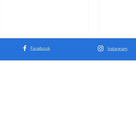
Facebook
Instagram
2025年悉尼墨尔本援交包夜种
澳洲Missb
草- 带你玩转最新版成人模特
代家庭的澳
平台澳洲MissbunnyAI2.0社区
样进入援交
版