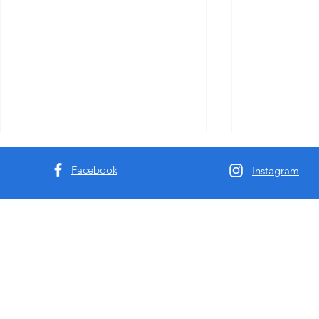
Facebook
Instagram
2025年悉尼墨尔本援交包夜种
澳洲Missb
草- 带你玩转最新版成人模特
代家庭的澳
平台澳洲MissbunnyAI2.0社区
样进入援交