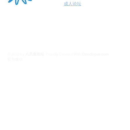
澳洲八爪鱼
成人论坛
悉尼墨尔本布里斯班约炮
100%高端学生模特兼职性息分享平台,专业走
平台 #悉尼援交 #墨尔本兼职 #布里斯班援交
养 #黄金海岸伴游 #珀斯旅游 #悉尼出钟 #珀斯
斯班约会 #澳洲伴游
© 2022 by
八爪鱼论坛
.
Proudly Created With
Ozoctopus.com
​官方微信:
Ozoctopus1
Ozoctopus1
TG: @
​模特众筹频道