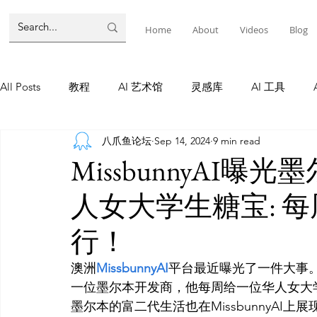
Home
About
Videos
Blog
All Posts
教程
AI 艺术馆
灵感库
AI 工具
八爪鱼论坛
Sep 14, 2024
9 min read
墨尔本
AI 工具
AI Tool
Tutorials
AI Tool
MissbunnyAI
人女大学生糖宝: 
教程
灵感库
AI 新闻
灵感库
教程
A
行！
AI 新闻
澳洲
MissbunnyAI
平台最近曝光了一件大事
一位墨尔本开发商，他每周给一位华人女大
墨尔本的富二代生活也在MissbunnyA