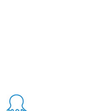
版
About Me