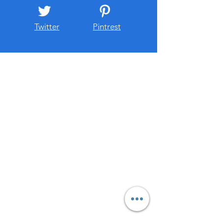
-独家平台城市代理权
-全渠道流量扶持
Twitter
Pintrest
-品牌营销
-众筹活动