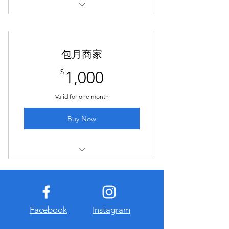
-开通八爪鱼论坛年费会员权限
-可获取内部VIP微信号定制预约
包月商家
-新人信息第一时间优先推送
1,000$
$
1,000
-会员群定期发送福利
Valid for one month
-盲选评测
Buy Now
-众筹游戏
-开通八爪鱼论坛月费商家权限
-可获取内部VIP微信号定制推广
-对接商家联盟女生资源与合作渠道
Facebook
Instagram